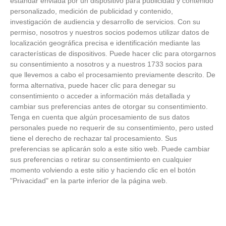
estándar enviada por un dispositivo para publicidad y contenido
personalizado, medición de publicidad y contenido,
investigación de audiencia y desarrollo de servicios.
Con su
ÚLTIMAS GALERÍAS
permiso, nosotros y nuestros socios podemos utilizar datos de
localización geográfica precisa e identificación mediante las
características de dispositivos. Puede hacer clic para otorgarnos
FOTOS RFFM - Entrega de Trofeos Campeones
su consentimiento a nosotros y a nuestros 1733 socios para
de Liga de Fútbol Sala y Fútbol 11 -
que llevemos a cabo el procesamiento previamente descrito. De
Temporada 2025-2026 (Alcobendas - Jueves,
forma alternativa, puede hacer clic para denegar su
18 junio 2026)
18
/
06
/
2026
consentimiento o acceder a información más detallada y
cambiar sus preferencias antes de otorgar su consentimiento.
FOTOS - Entrega de medallas de la Fiesta de
Tenga en cuenta que algún procesamiento de sus datos
los Debutantes 2025-2026 (Domingo, 14 de
personales puede no requerir de su consentimiento, pero usted
junio)
14
/
06
/
2026
tiene el derecho de rechazar tal procesamiento. Sus
preferencias se aplicarán solo a este sitio web. Puede cambiar
sus preferencias o retirar su consentimiento en cualquier
FOTOS - Equipos participantes de 30 clubes en
momento volviendo a este sitio y haciendo clic en el botón
la primera edición de la Copa Rural RFFM
(Sábado, 13 junio 2026)
"Privacidad" en la parte inferior de la página web.
13
/
06
/
2026
FOTOS (Cotorruelo) - 35º Torneo de
Campeones de Fútbol 7 | Benjamines y