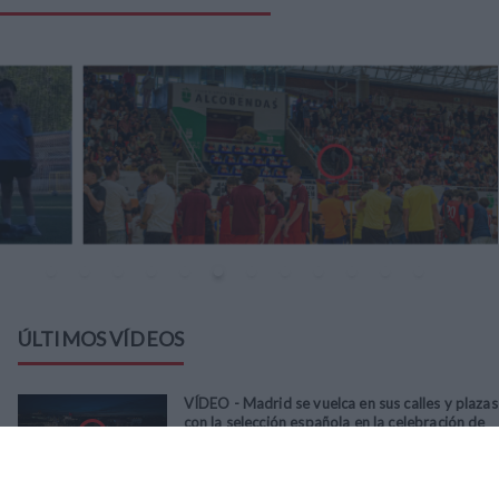
ÚLTIMOS VÍDEOS
VÍDEO - Madrid se vuelca en sus calles y plazas
con la selección española en la celebración de
la segunda estrella como campeones del
mundo
21
/
07
/
2026