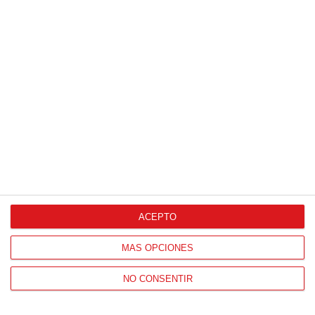
Agencia de Publicidad
Proveedores Oficiales
ACEPTO
CONTACTO
MÁS OPCIONES
HORARIO OFICINAS RFFM
NO CONSENTIR
Lunes a viernes de 8:00 a 15:00 horas
HORARIO DE INICIO DE TEMPORADA