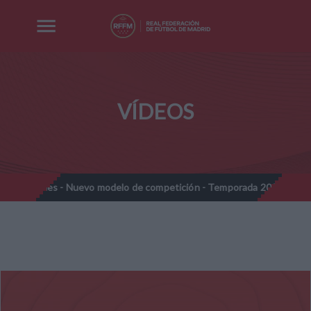
VÍDEOS
njamines - Nuevo modelo de competición - Temporada 2026-2027
//