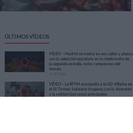
ÚLTIMOS VÍDEOS
VÍDEO - Madrid se vuelca en sus calles y plazas
con la selección española en la celebración de
la segunda estrella como campeones del
mundo
21
/
07
/
2026
VÍDEO - La RFFM acompaña a la UD Villalba en
el III Torneo Solidario Hogares con la diversión
y la solidaridad como principales
protagonistas
30
/
06
/
2026
VÍDEO - El Club Deportivo Goya se alza con el
triunfo en la final de la Copa Movember de
Veteranos RFFM tras vencer por penaltis al
Martino's