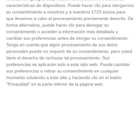
18
/
06
/
2026
características de dispositivos. Puede hacer clic para otorgarnos
su consentimiento a nosotros y a nuestros 1733 socios para
FOTOS - Entrega de medallas de la Fiesta de
los Debutantes 2025-2026 (Domingo, 14 de
que llevemos a cabo el procesamiento previamente descrito. De
junio)
forma alternativa, puede hacer clic para denegar su
14
/
06
/
2026
consentimiento o acceder a información más detallada y
cambiar sus preferencias antes de otorgar su consentimiento.
FOTOS - Equipos participantes de 30 clubes en
Tenga en cuenta que algún procesamiento de sus datos
la primera edición de la Copa Rural RFFM
personales puede no requerir de su consentimiento, pero usted
(Sábado, 13 junio 2026)
tiene el derecho de rechazar tal procesamiento. Sus
13
/
06
/
2026
preferencias se aplicarán solo a este sitio web. Puede cambiar
sus preferencias o retirar su consentimiento en cualquier
FOTOS (Cotorruelo) - 35º Torneo de
momento volviendo a este sitio y haciendo clic en el botón
Campeones de Fútbol 7 | Benjamines y
"Privacidad" en la parte inferior de la página web.
Prebenjamines | Entrega trofeos campeones
de liga y finales (Domingo, 7 junio)
07
/
06
/
2026