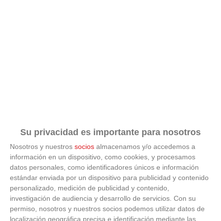
Su privacidad es importante para nosotros
Nosotros y nuestros
socios
almacenamos y/o accedemos a
información en un dispositivo, como cookies, y procesamos
ÚLTIMAS GALERÍAS
datos personales, como identificadores únicos e información
estándar enviada por un dispositivo para publicidad y contenido
personalizado, medición de publicidad y contenido,
FOTOS RFFM - Entrega de Trofeos Campeones
investigación de audiencia y desarrollo de servicios.
Con su
de Liga de Fútbol Sala y Fútbol 11 -
Temporada 2025-2026 (Alcobendas - Jueves,
permiso, nosotros y nuestros socios podemos utilizar datos de
18 junio 2026)
localización geográfica precisa e identificación mediante las