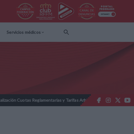
Servicios médicos
as Reglamentarias y Tarifas Arbitrales 2026-2027
Nota Informati
//