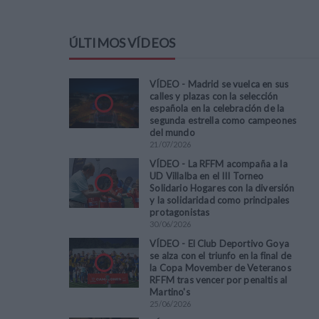
ÚLTIMOS VÍDEOS
VÍDEO - Madrid se vuelca en sus
calles y plazas con la selección
española en la celebración de la
segunda estrella como campeones
del mundo
21
/
07
/
2026
VÍDEO - La RFFM acompaña a la
UD Villalba en el III Torneo
Solidario Hogares con la diversión
y la solidaridad como principales
protagonistas
30
/
06
/
2026
VÍDEO - El Club Deportivo Goya
se alza con el triunfo en la final de
la Copa Movember de Veteranos
RFFM tras vencer por penaltis al
Martino's
25
/
06
/
2026