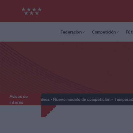
Federación
Competición
Fút
Avisos de
Prebenjamines - Nuevo modelo de competición - Temporada 2026-20
interés