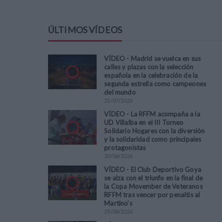
ÚLTIMOS VÍDEOS
VÍDEO - Madrid se vuelca en sus
calles y plazas con la selección
española en la celebración de la
segunda estrella como campeones
del mundo
21
/
07
/
2026
VÍDEO - La RFFM acompaña a la
UD Villalba en el III Torneo
Solidario Hogares con la diversión
y la solidaridad como principales
protagonistas
30
/
06
/
2026
VÍDEO - El Club Deportivo Goya
se alza con el triunfo en la final de
la Copa Movember de Veteranos
RFFM tras vencer por penaltis al
Martino's
25
/
06
/
2026