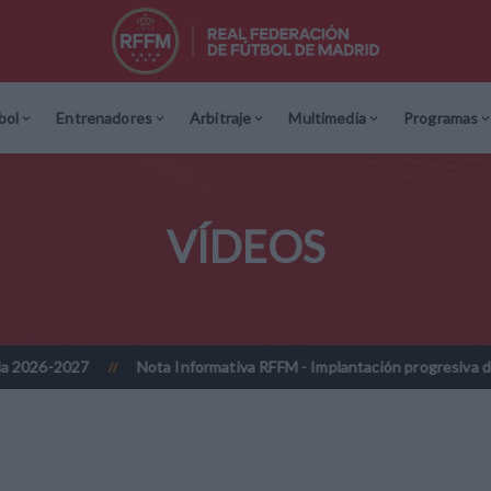
bol
Entrenadores
Arbitraje
Multimedia
Programas
VÍDEOS
27
Nota Informativa RFFM - Implantación progresiva de la firma di
//