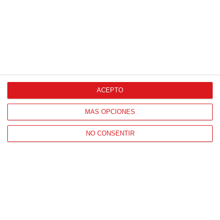
ACEPTO
CONTACTO
HORARIO OFICINAS RFFM
MÁS OPCIONES
Lunes a viernes de 8:00 a 15:00 horas
NO CONSENTIR
HORARIO DE INICIO DE TEMPORADA
(SEPTIEMBRE Y OCTUBRE)
De lunes a viernes de 8:00 a 15:30 horas
CONTACTO
Teléfono:
91 779 16 10