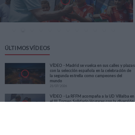
ÚLTIMOS VÍDEOS
VÍDEO - Madrid se vuelca en sus calles y plazas
con la selección española en la celebración de
la segunda estrella como campeones del
mundo
21
/
07
/
2026
VÍDEO - La RFFM acompaña a la UD Villalba en
el III Torneo Solidario Hogares con la diversión
y la solidaridad como principales
protagonistas
30
/
06
/
2026
VÍDEO - El Club Deportivo Goya se alza con el
triunfo en la final de la Copa Movember de