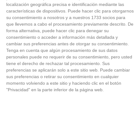
Temporada 2025-2026 (Alcobendas - Jueves,
localización geográfica precisa e identificación mediante las
18 junio 2026)
características de dispositivos. Puede hacer clic para otorgarnos
18
/
06
/
2026
su consentimiento a nosotros y a nuestros 1733 socios para
FOTOS - Entrega de medallas de la Fiesta de
que llevemos a cabo el procesamiento previamente descrito. De
los Debutantes 2025-2026 (Domingo, 14 de
forma alternativa, puede hacer clic para denegar su
junio)
consentimiento o acceder a información más detallada y
14
/
06
/
2026
cambiar sus preferencias antes de otorgar su consentimiento.
Tenga en cuenta que algún procesamiento de sus datos
FOTOS - Equipos participantes de 30 clubes en
personales puede no requerir de su consentimiento, pero usted
la primera edición de la Copa Rural RFFM
tiene el derecho de rechazar tal procesamiento. Sus
(Sábado, 13 junio 2026)
preferencias se aplicarán solo a este sitio web. Puede cambiar
13
/
06
/
2026
sus preferencias o retirar su consentimiento en cualquier
momento volviendo a este sitio y haciendo clic en el botón
FOTOS (Cotorruelo) - 35º Torneo de
"Privacidad" en la parte inferior de la página web.
Campeones de Fútbol 7 | Benjamines y
Prebenjamines | Entrega trofeos campeones
de liga y finales (Domingo, 7 junio)
07
/
06
/
2026