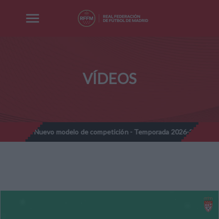
VÍDEOS
nes - Nuevo modelo de competición - Temporada 2026-2027
Not
//