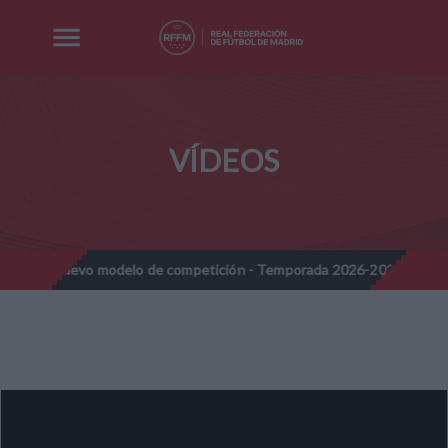
VÍDEOS
s - Nuevo modelo de competición - Temporada 2026-2027
Nota 
//