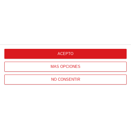
ACEPTO
CONTACTO
HORARIO OFICINAS RFFM
MÁS OPCIONES
Lunes a viernes de 8:00 a 15:00 horas
NO CONSENTIR
HORARIO DE INICIO DE TEMPORADA
(SEPTIEMBRE Y OCTUBRE)
De lunes a viernes de 8:00 a 15:30 horas
CONTACTO
Teléfono:
91 779 16 10