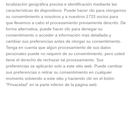
Temporada 2025-2026 (Alcobendas - Jueves,
localización geográfica precisa e identificación mediante las
18 junio 2026)
características de dispositivos. Puede hacer clic para otorgarnos
18
/
06
/
2026
su consentimiento a nosotros y a nuestros 1733 socios para
FOTOS - Entrega de medallas de la Fiesta de
que llevemos a cabo el procesamiento previamente descrito. De
los Debutantes 2025-2026 (Domingo, 14 de
forma alternativa, puede hacer clic para denegar su
junio)
consentimiento o acceder a información más detallada y
14
/
06
/
2026
cambiar sus preferencias antes de otorgar su consentimiento.
Tenga en cuenta que algún procesamiento de sus datos
FOTOS - Equipos participantes de 30 clubes en
personales puede no requerir de su consentimiento, pero usted
la primera edición de la Copa Rural RFFM
tiene el derecho de rechazar tal procesamiento. Sus
(Sábado, 13 junio 2026)
preferencias se aplicarán solo a este sitio web. Puede cambiar
13
/
06
/
2026
sus preferencias o retirar su consentimiento en cualquier
momento volviendo a este sitio y haciendo clic en el botón
FOTOS (Cotorruelo) - 35º Torneo de
"Privacidad" en la parte inferior de la página web.
Campeones de Fútbol 7 | Benjamines y
Prebenjamines | Entrega trofeos campeones
de liga y finales (Domingo, 7 junio)
07
/
06
/
2026