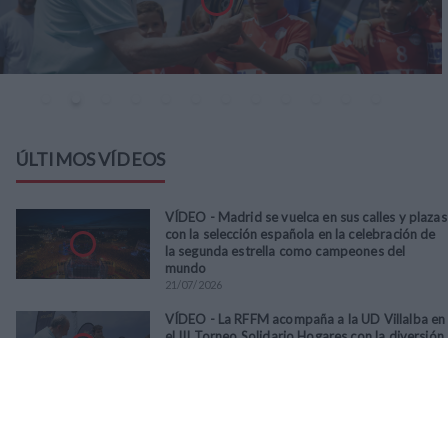
ÚLTIMOS VÍDEOS
VÍDEO - Madrid se vuelca en sus calles y plazas
con la selección española en la celebración de
la segunda estrella como campeones del
mundo
21
/
07
/
2026
VÍDEO - La RFFM acompaña a la UD Villalba en
el III Torneo Solidario Hogares con la diversión
y la solidaridad como principales
protagonistas
30
/
06
/
2026
VÍDEO - El Club Deportivo Goya se alza con el
triunfo en la final de la Copa Movember de