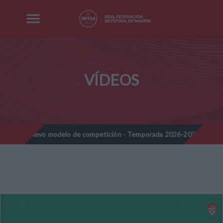
VÍDEOS
 - Nuevo modelo de competición - Temporada 2026-2027
Nota I
//