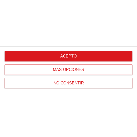
ACEPTO
CONTACTO
HORARIO OFICINAS RFFM
MÁS OPCIONES
Lunes a viernes de 8:00 a 15:00 horas
NO CONSENTIR
HORARIO DE INICIO DE TEMPORADA
(SEPTIEMBRE Y OCTUBRE)
De lunes a viernes de 8:00 a 15:30 horas
CONTACTO
Teléfono:
91 779 16 10