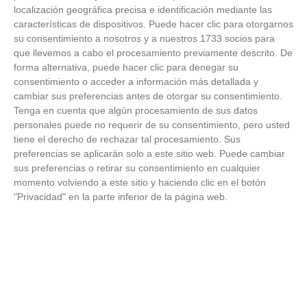
Temporada 2025-2026 (Alcobendas - Jueves,
localización geográfica precisa e identificación mediante las
18 junio 2026)
características de dispositivos. Puede hacer clic para otorgarnos
18
/
06
/
2026
su consentimiento a nosotros y a nuestros 1733 socios para
FOTOS - Entrega de medallas de la Fiesta de
que llevemos a cabo el procesamiento previamente descrito. De
los Debutantes 2025-2026 (Domingo, 14 de
forma alternativa, puede hacer clic para denegar su
junio)
consentimiento o acceder a información más detallada y
14
/
06
/
2026
cambiar sus preferencias antes de otorgar su consentimiento.
Tenga en cuenta que algún procesamiento de sus datos
FOTOS - Equipos participantes de 30 clubes en
personales puede no requerir de su consentimiento, pero usted
la primera edición de la Copa Rural RFFM
tiene el derecho de rechazar tal procesamiento. Sus
(Sábado, 13 junio 2026)
preferencias se aplicarán solo a este sitio web. Puede cambiar
13
/
06
/
2026
sus preferencias o retirar su consentimiento en cualquier
momento volviendo a este sitio y haciendo clic en el botón
FOTOS (Cotorruelo) - 35º Torneo de
"Privacidad" en la parte inferior de la página web.
Campeones de Fútbol 7 | Benjamines y
Prebenjamines | Entrega trofeos campeones
de liga y finales (Domingo, 7 junio)
07
/
06
/
2026