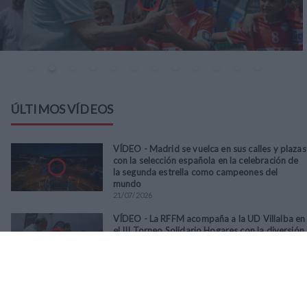
ÚLTIMOS VÍDEOS
VÍDEO - Madrid se vuelca en sus calles y plazas
con la selección española en la celebración de
la segunda estrella como campeones del
mundo
21
/
07
/
2026
VÍDEO - La RFFM acompaña a la UD Villalba en
el III Torneo Solidario Hogares con la diversión
y la solidaridad como principales
protagonistas
30
/
06
/
2026
VÍDEO - El Club Deportivo Goya se alza con el
triunfo en la final de la Copa Movember de