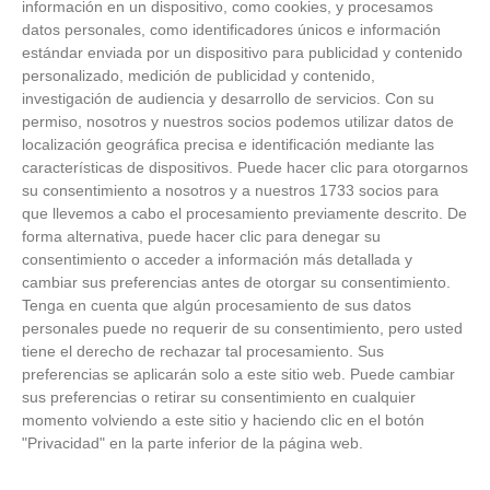
información en un dispositivo, como cookies, y procesamos
datos personales, como identificadores únicos e información
estándar enviada por un dispositivo para publicidad y contenido
personalizado, medición de publicidad y contenido,
investigación de audiencia y desarrollo de servicios.
Con su
permiso, nosotros y nuestros socios podemos utilizar datos de
localización geográfica precisa e identificación mediante las
características de dispositivos. Puede hacer clic para otorgarnos
ÚLTIMAS GALERÍAS
su consentimiento a nosotros y a nuestros 1733 socios para
que llevemos a cabo el procesamiento previamente descrito. De
FOTOS RFFM - Entrega de Trofeos Campeones
forma alternativa, puede hacer clic para denegar su
de Liga de Fútbol Sala y Fútbol 11 -
consentimiento o acceder a información más detallada y
Temporada 2025-2026 (Alcobendas - Jueves,
cambiar sus preferencias antes de otorgar su consentimiento.
18 junio 2026)
Tenga en cuenta que algún procesamiento de sus datos
18
/
06
/
2026
personales puede no requerir de su consentimiento, pero usted
FOTOS - Entrega de medallas de la Fiesta de
tiene el derecho de rechazar tal procesamiento. Sus
los Debutantes 2025-2026 (Domingo, 14 de
preferencias se aplicarán solo a este sitio web. Puede cambiar
junio)
sus preferencias o retirar su consentimiento en cualquier
14
/
06
/
2026
momento volviendo a este sitio y haciendo clic en el botón
"Privacidad" en la parte inferior de la página web.
FOTOS - Equipos participantes de 30 clubes en
la primera edición de la Copa Rural RFFM