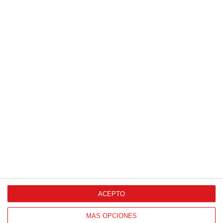
Patrocinador Digital de Talento
Agencia de Publicidad
Proveedores Oficiales
ACEPTO
CONTACTO
MÁS OPCIONES