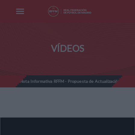
VÍDEOS
Nota Informativa RFFM - Propuesta de Actualización Cuotas Regla
//