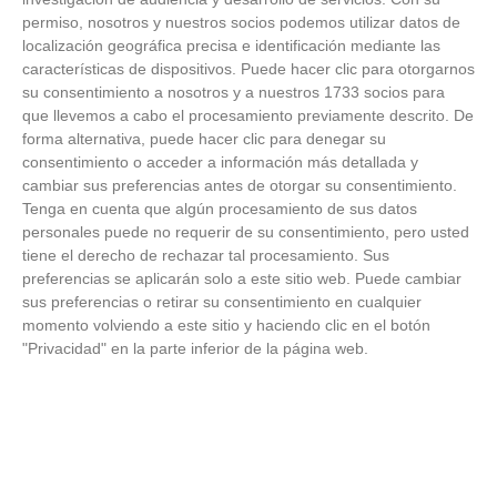
permiso, nosotros y nuestros socios podemos utilizar datos de
FOTOS RFFM - Entrega de Trofeos Campeones
localización geográfica precisa e identificación mediante las
de Liga de Fútbol Sala y Fútbol 11 -
características de dispositivos. Puede hacer clic para otorgarnos
Temporada 2025-2026 (Alcobendas - Jueves,
18 junio 2026)
su consentimiento a nosotros y a nuestros 1733 socios para
18
/
06
/
2026
que llevemos a cabo el procesamiento previamente descrito. De
forma alternativa, puede hacer clic para denegar su
FOTOS - Entrega de medallas de la Fiesta de
consentimiento o acceder a información más detallada y
los Debutantes 2025-2026 (Domingo, 14 de
junio)
cambiar sus preferencias antes de otorgar su consentimiento.
14
/
06
/
2026
Tenga en cuenta que algún procesamiento de sus datos
personales puede no requerir de su consentimiento, pero usted
tiene el derecho de rechazar tal procesamiento. Sus
FOTOS - Equipos participantes de 30 clubes en
la primera edición de la Copa Rural RFFM
preferencias se aplicarán solo a este sitio web. Puede cambiar
(Sábado, 13 junio 2026)
sus preferencias o retirar su consentimiento en cualquier
13
/
06
/
2026
momento volviendo a este sitio y haciendo clic en el botón
"Privacidad" en la parte inferior de la página web.
FOTOS (Cotorruelo) - 35º Torneo de
Campeones de Fútbol 7 | Benjamines y
Prebenjamines | Entrega trofeos campeones
de liga y finales (Domingo, 7 junio)
07
/
06
/
2026