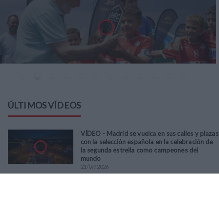
ÚLTIMOS VÍDEOS
VÍDEO - Madrid se vuelca en sus calles y plazas
con la selección española en la celebración de
la segunda estrella como campeones del
mundo
21
/
07
/
2026
VÍDEO - La RFFM acompaña a la UD Villalba en
el III Torneo Solidario Hogares con la diversión
y la solidaridad como principales
protagonistas
30
/
06
/
2026