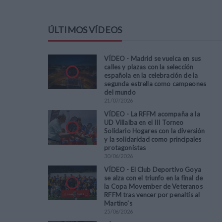
ÚLTIMOS VÍDEOS
VÍDEO - Madrid se vuelca en sus
calles y plazas con la selección
española en la celebración de la
segunda estrella como campeones
del mundo
21
/
07
/
2026
VÍDEO - La RFFM acompaña a la
UD Villalba en el III Torneo
Solidario Hogares con la diversión
y la solidaridad como principales
protagonistas
30
/
06
/
2026
VÍDEO - El Club Deportivo Goya
se alza con el triunfo en la final de
la Copa Movember de Veteranos
RFFM tras vencer por penaltis al
Martino's
25
/
06
/
2026