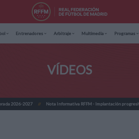
bol
Entrenadores
Arbitraje
Multimedia
Programas
VÍDEOS
-2027
Nota Informativa RFFM - Implantación progresiva de la firm
//