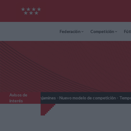
Federación
Competición
Fút
Avisos de
Prebenjamines - Nuevo modelo de competición - Temporada 2026
//
interés