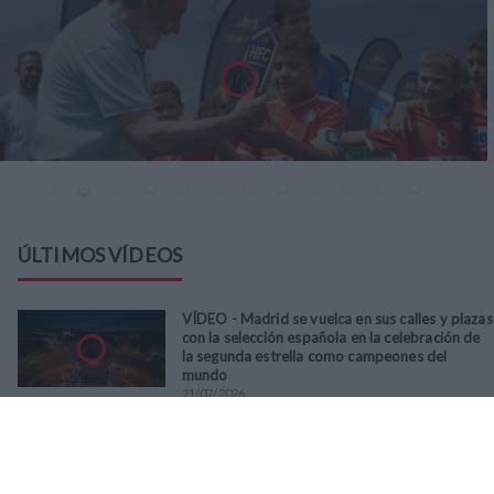
ÚLTIMOS VÍDEOS
VÍDEO - Madrid se vuelca en sus calles y plazas
con la selección española en la celebración de
la segunda estrella como campeones del
mundo
21
/
07
/
2026
VÍDEO - La RFFM acompaña a la UD Villalba en
el III Torneo Solidario Hogares con la diversión
y la solidaridad como principales
protagonistas