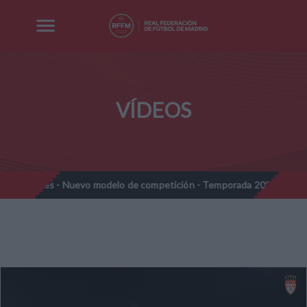
VÍDEOS
amines - Nuevo modelo de competición - Temporada 2026-2027
//