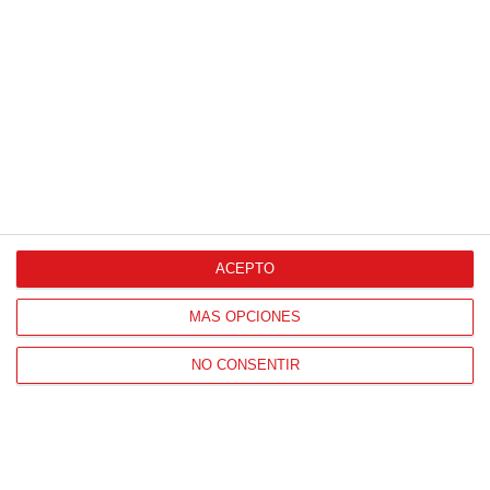
Proveedores Oficiales
ACEPTO
CONTACTO
MÁS OPCIONES
HORARIO OFICINAS RFFM
Lunes a viernes de 8:00 a 15:00 horas
NO CONSENTIR
HORARIO DE INICIO DE TEMPORADA
(SEPTIEMBRE Y OCTUBRE)
De lunes a viernes de 8:00 a 15:30 horas