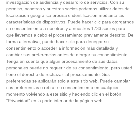
investigación de audiencia y desarrollo de servicios.
Con su
permiso, nosotros y nuestros socios podemos utilizar datos de
FOTOS RFFM - Entrega de Trofeos Campeones
localización geográfica precisa e identificación mediante las
de Liga de Fútbol Sala y Fútbol 11 -
características de dispositivos. Puede hacer clic para otorgarnos
Temporada 2025-2026 (Alcobendas - Jueves,
su consentimiento a nosotros y a nuestros 1733 socios para
18 junio 2026)
que llevemos a cabo el procesamiento previamente descrito. De
18
/
06
/
2026
forma alternativa, puede hacer clic para denegar su
FOTOS - Entrega de medallas de la Fiesta de
consentimiento o acceder a información más detallada y
los Debutantes 2025-2026 (Domingo, 14 de
cambiar sus preferencias antes de otorgar su consentimiento.
junio)
Tenga en cuenta que algún procesamiento de sus datos
14
/
06
/
2026
personales puede no requerir de su consentimiento, pero usted
tiene el derecho de rechazar tal procesamiento. Sus
FOTOS - Equipos participantes de 30 clubes en
preferencias se aplicarán solo a este sitio web. Puede cambiar
la primera edición de la Copa Rural RFFM
sus preferencias o retirar su consentimiento en cualquier
(Sábado, 13 junio 2026)
momento volviendo a este sitio y haciendo clic en el botón
13
/
06
/
2026
"Privacidad" en la parte inferior de la página web.
FOTOS (Cotorruelo) - 35º Torneo de
Campeones de Fútbol 7 | Benjamines y
Prebenjamines | Entrega trofeos campeones
de liga y finales (Domingo, 7 junio)
07
/
06
/
2026