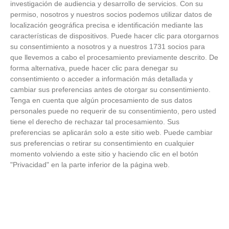
investigación de audiencia y desarrollo de servicios.
Con su
permiso, nosotros y nuestros socios podemos utilizar datos de
FOTOS RFFM - Entrega de Trofeos Campeones
localización geográfica precisa e identificación mediante las
de Liga de Fútbol Sala y Fútbol 11 -
características de dispositivos. Puede hacer clic para otorgarnos
Temporada 2025-2026 (Alcobendas - Jueves,
su consentimiento a nosotros y a nuestros 1731 socios para
18 junio 2026)
que llevemos a cabo el procesamiento previamente descrito. De
18
/
06
/
2026
forma alternativa, puede hacer clic para denegar su
FOTOS - Entrega de medallas de la Fiesta de
consentimiento o acceder a información más detallada y
los Debutantes 2025-2026 (Domingo, 14 de
cambiar sus preferencias antes de otorgar su consentimiento.
junio)
Tenga en cuenta que algún procesamiento de sus datos
14
/
06
/
2026
personales puede no requerir de su consentimiento, pero usted
tiene el derecho de rechazar tal procesamiento. Sus
FOTOS - Equipos participantes de 30 clubes en
preferencias se aplicarán solo a este sitio web. Puede cambiar
la primera edición de la Copa Rural RFFM
sus preferencias o retirar su consentimiento en cualquier
(Sábado, 13 junio 2026)
momento volviendo a este sitio y haciendo clic en el botón
13
/
06
/
2026
"Privacidad" en la parte inferior de la página web.
FOTOS (Cotorruelo) - 35º Torneo de
Campeones de Fútbol 7 | Benjamines y
Prebenjamines | Entrega trofeos campeones
de liga y finales (Domingo, 7 junio)
07
/
06
/
2026