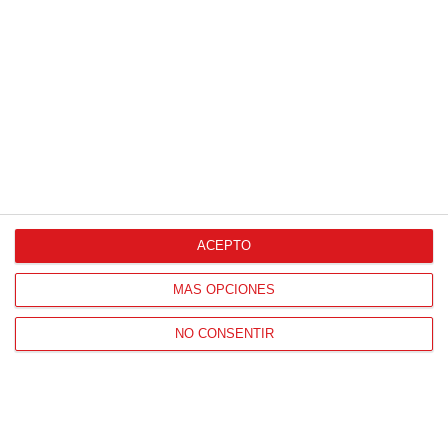
Proveedores Oficiales
ACEPTO
CONTACTO
MÁS OPCIONES
HORARIO OFICINAS RFFM
Lunes a viernes de 8:00 a 15:00 horas
NO CONSENTIR
HORARIO DE INICIO DE TEMPORADA
(SEPTIEMBRE Y OCTUBRE)
De lunes a viernes de 8:00 a 15:30 horas