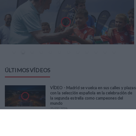
ÚLTIMOS VÍDEOS
VÍDEO - Madrid se vuelca en sus calles y plazas
con la selección española en la celebración de
la segunda estrella como campeones del
mundo
21
/
07
/
2026
VÍDEO - La RFFM acompaña a la UD Villalba en
el III Torneo Solidario Hogares con la diversión
y la solidaridad como principales
protagonistas