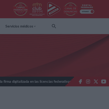
Servicios médicos
talizada en las licencias federativas - Temporada 2026-2027
Nota 
//