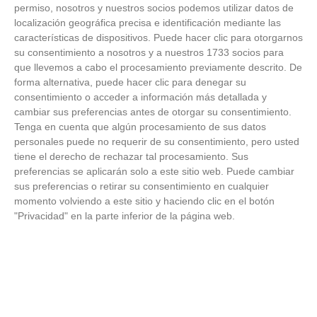
FOTOS RFFM - Entrega de Trofeos Campeones
permiso, nosotros y nuestros socios podemos utilizar datos de
de Liga de Fútbol Sala y Fútbol 11 -
localización geográfica precisa e identificación mediante las
Temporada 2025-2026 (Alcobendas - Jueves,
características de dispositivos. Puede hacer clic para otorgarnos
18 junio 2026)
su consentimiento a nosotros y a nuestros 1733 socios para
18
/
06
/
2026
que llevemos a cabo el procesamiento previamente descrito. De
FOTOS - Entrega de medallas de la Fiesta de
forma alternativa, puede hacer clic para denegar su
los Debutantes 2025-2026 (Domingo, 14 de
consentimiento o acceder a información más detallada y
junio)
cambiar sus preferencias antes de otorgar su consentimiento.
14
/
06
/
2026
Tenga en cuenta que algún procesamiento de sus datos
personales puede no requerir de su consentimiento, pero usted
FOTOS - Equipos participantes de 30 clubes en
tiene el derecho de rechazar tal procesamiento. Sus
la primera edición de la Copa Rural RFFM
preferencias se aplicarán solo a este sitio web. Puede cambiar
(Sábado, 13 junio 2026)
sus preferencias o retirar su consentimiento en cualquier
13
/
06
/
2026
momento volviendo a este sitio y haciendo clic en el botón
"Privacidad" en la parte inferior de la página web.
FOTOS (Cotorruelo) - 35º Torneo de
Campeones de Fútbol 7 | Benjamines y
Prebenjamines | Entrega trofeos campeones
de liga y finales (Domingo, 7 junio)
07
/
06
/
2026