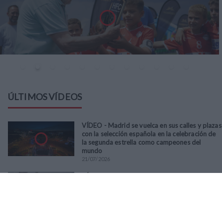
ÚLTIMOS VÍDEOS
VÍDEO - Madrid se vuelca en sus calles y plazas
con la selección española en la celebración de
la segunda estrella como campeones del
mundo
21
/
07
/
2026
VÍDEO - La RFFM acompaña a la UD Villalba en
el III Torneo Solidario Hogares con la diversión
y la solidaridad como principales
protagonistas
30
/
06
/
2026