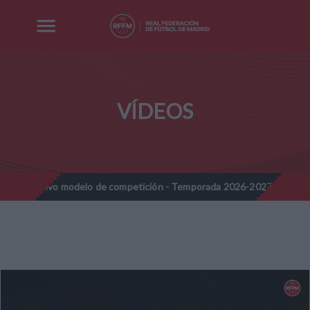
VÍDEOS
- Nuevo modelo de competición - Temporada 2026-2027
Nota In
//