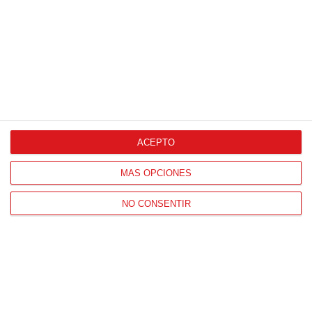
Proveedores Oficiales
ACEPTO
CONTACTO
MÁS OPCIONES
HORARIO OFICINAS RFFM
Lunes a viernes de 8:00 a 15:00 horas
NO CONSENTIR
HORARIO DE INICIO DE TEMPORADA
(SEPTIEMBRE Y OCTUBRE)
De lunes a viernes de 8:00 a 15:30 horas
CONTACTO