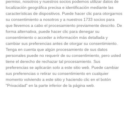
permiso, nosotros y nuestros socios podemos utilizar datos de
de Liga de Fútbol Sala y Fútbol 11 -
localización geográfica precisa e identificación mediante las
Temporada 2025-2026 (Alcobendas - Jueves,
características de dispositivos. Puede hacer clic para otorgarnos
18 junio 2026)
18
/
06
/
2026
su consentimiento a nosotros y a nuestros 1733 socios para
que llevemos a cabo el procesamiento previamente descrito. De
FOTOS - Entrega de medallas de la Fiesta de
forma alternativa, puede hacer clic para denegar su
los Debutantes 2025-2026 (Domingo, 14 de
consentimiento o acceder a información más detallada y
junio)
cambiar sus preferencias antes de otorgar su consentimiento.
14
/
06
/
2026
Tenga en cuenta que algún procesamiento de sus datos
personales puede no requerir de su consentimiento, pero usted
FOTOS - Equipos participantes de 30 clubes en
tiene el derecho de rechazar tal procesamiento. Sus
la primera edición de la Copa Rural RFFM
preferencias se aplicarán solo a este sitio web. Puede cambiar
(Sábado, 13 junio 2026)
13
/
06
/
2026
sus preferencias o retirar su consentimiento en cualquier
momento volviendo a este sitio y haciendo clic en el botón
"Privacidad" en la parte inferior de la página web.
FOTOS (Cotorruelo) - 35º Torneo de
Campeones de Fútbol 7 | Benjamines y
Prebenjamines | Entrega trofeos campeones
de liga y finales (Domingo, 7 junio)
07
/
06
/
2026