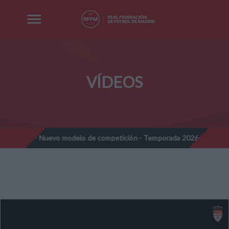
VÍDEOS
ines - Nuevo modelo de competición - Temporada 2026-2027
No
//