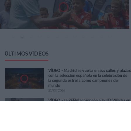
ÚLTIMOS VÍDEOS
VÍDEO - Madrid se vuelca en sus calles y plazas
con la selección española en la celebración de
la segunda estrella como campeones del
mundo
21
/
07
/
2026
VÍDEO - La RFFM acompaña a la UD Villalba en
el III Torneo Solidario Hogares con la diversión
y la solidaridad como principales
protagonistas
30
/
06
/
2026
VÍDEO - El Club Deportivo Goya se alza con el