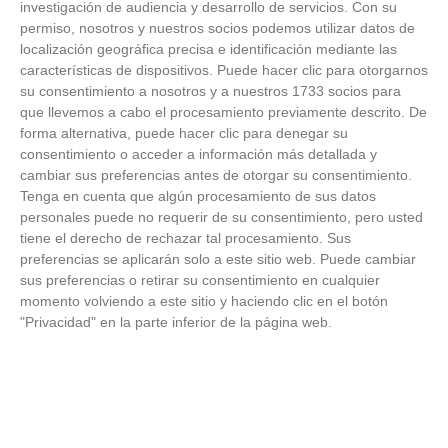
investigación de audiencia y desarrollo de servicios.
Con su
permiso, nosotros y nuestros socios podemos utilizar datos de
FOTOS RFFM - Entrega de Trofeos Campeones
localización geográfica precisa e identificación mediante las
de Liga de Fútbol Sala y Fútbol 11 -
características de dispositivos. Puede hacer clic para otorgarnos
Temporada 2025-2026 (Alcobendas - Jueves,
su consentimiento a nosotros y a nuestros 1733 socios para
18 junio 2026)
que llevemos a cabo el procesamiento previamente descrito. De
18
/
06
/
2026
forma alternativa, puede hacer clic para denegar su
FOTOS - Entrega de medallas de la Fiesta de
consentimiento o acceder a información más detallada y
los Debutantes 2025-2026 (Domingo, 14 de
cambiar sus preferencias antes de otorgar su consentimiento.
junio)
Tenga en cuenta que algún procesamiento de sus datos
14
/
06
/
2026
personales puede no requerir de su consentimiento, pero usted
tiene el derecho de rechazar tal procesamiento. Sus
FOTOS - Equipos participantes de 30 clubes en
preferencias se aplicarán solo a este sitio web. Puede cambiar
la primera edición de la Copa Rural RFFM
sus preferencias o retirar su consentimiento en cualquier
(Sábado, 13 junio 2026)
momento volviendo a este sitio y haciendo clic en el botón
13
/
06
/
2026
"Privacidad" en la parte inferior de la página web.
FOTOS (Cotorruelo) - 35º Torneo de
Campeones de Fútbol 7 | Benjamines y
Prebenjamines | Entrega trofeos campeones
de liga y finales (Domingo, 7 junio)
07
/
06
/
2026