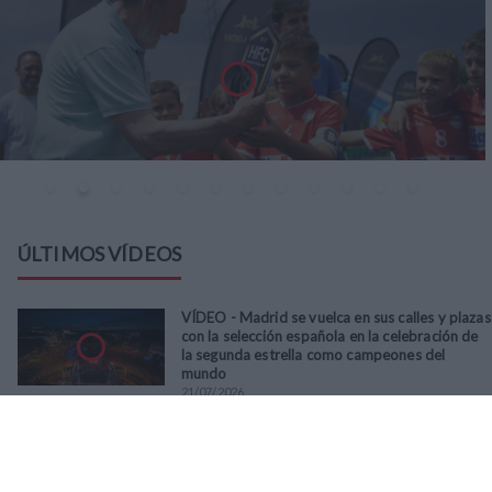
ÚLTIMOS VÍDEOS
VÍDEO - Madrid se vuelca en sus calles y plazas
con la selección española en la celebración de
la segunda estrella como campeones del
mundo
21
/
07
/
2026
VÍDEO - La RFFM acompaña a la UD Villalba en
el III Torneo Solidario Hogares con la diversión
y la solidaridad como principales
protagonistas