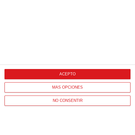
Proveedores Oficiales
ACEPTO
CONTACTO
MÁS OPCIONES
HORARIO OFICINAS RFFM
Lunes a viernes de 8:00 a 15:00 horas
NO CONSENTIR
HORARIO DE INICIO DE TEMPORADA
(SEPTIEMBRE Y OCTUBRE)
De lunes a viernes de 8:00 a 15:30 horas