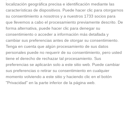
Temporada 2025-2026 (Alcobendas - Jueves,
localización geográfica precisa e identificación mediante las
18 junio 2026)
características de dispositivos. Puede hacer clic para otorgarnos
18
/
06
/
2026
su consentimiento a nosotros y a nuestros 1733 socios para
FOTOS - Entrega de medallas de la Fiesta de
que llevemos a cabo el procesamiento previamente descrito. De
los Debutantes 2025-2026 (Domingo, 14 de
forma alternativa, puede hacer clic para denegar su
junio)
consentimiento o acceder a información más detallada y
14
/
06
/
2026
cambiar sus preferencias antes de otorgar su consentimiento.
Tenga en cuenta que algún procesamiento de sus datos
FOTOS - Equipos participantes de 30 clubes en
personales puede no requerir de su consentimiento, pero usted
la primera edición de la Copa Rural RFFM
tiene el derecho de rechazar tal procesamiento. Sus
(Sábado, 13 junio 2026)
preferencias se aplicarán solo a este sitio web. Puede cambiar
13
/
06
/
2026
sus preferencias o retirar su consentimiento en cualquier
momento volviendo a este sitio y haciendo clic en el botón
FOTOS (Cotorruelo) - 35º Torneo de
"Privacidad" en la parte inferior de la página web.
Campeones de Fútbol 7 | Benjamines y
Prebenjamines | Entrega trofeos campeones
de liga y finales (Domingo, 7 junio)
07
/
06
/
2026