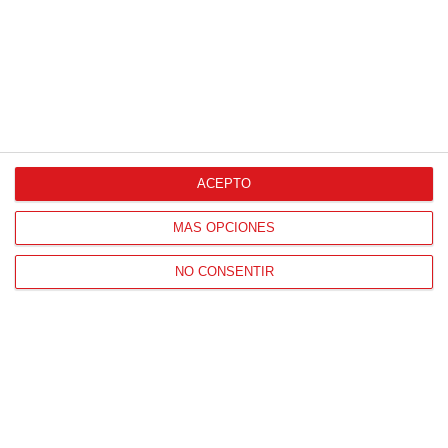
ACEPTO
CONTACTO
HORARIO OFICINAS RFFM
MÁS OPCIONES
Lunes a viernes de 8:00 a 15:00 horas
NO CONSENTIR
HORARIO DE INICIO DE TEMPORADA
(SEPTIEMBRE Y OCTUBRE)
De lunes a viernes de 8:00 a 15:30 horas
CONTACTO
Teléfono:
91 779 16 10