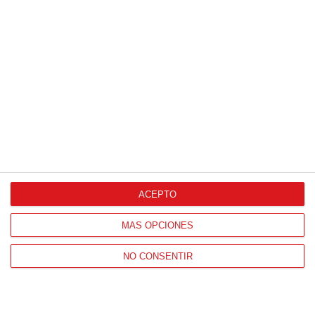
Agencia de Publicidad
Proveedores Oficiales
ACEPTO
CONTACTO
MÁS OPCIONES
HORARIO OFICINAS RFFM
NO CONSENTIR
Lunes a viernes de 8:00 a 15:00 horas
HORARIO DE INICIO DE TEMPORADA
(SEPTIEMBRE Y OCTUBRE)