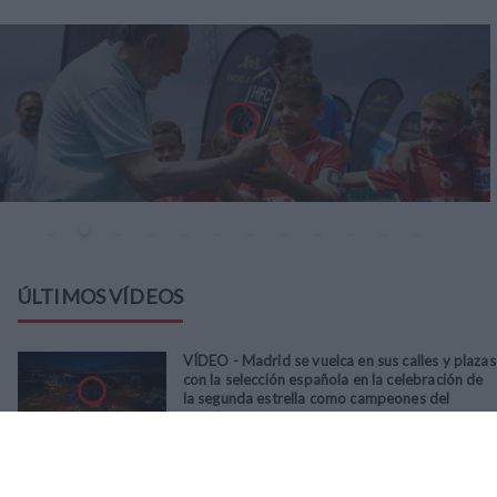
ÚLTIMOS VÍDEOS
VÍDEO - Madrid se vuelca en sus calles y plazas
con la selección española en la celebración de
la segunda estrella como campeones del
mundo
21
/
07
/
2026
VÍDEO - La RFFM acompaña a la UD Villalba en
el III Torneo Solidario Hogares con la diversión