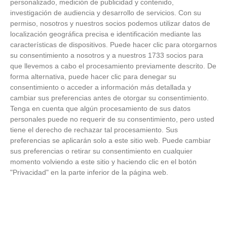
personalizado, medición de publicidad y contenido,
ÚLTIMAS GALERÍAS
investigación de audiencia y desarrollo de servicios.
Con su
permiso, nosotros y nuestros socios podemos utilizar datos de
localización geográfica precisa e identificación mediante las
FOTOS RFFM - Entrega de Trofeos Campeones
características de dispositivos. Puede hacer clic para otorgarnos
de Liga de Fútbol Sala y Fútbol 11 -
su consentimiento a nosotros y a nuestros 1733 socios para
Temporada 2025-2026 (Alcobendas - Jueves,
que llevemos a cabo el procesamiento previamente descrito. De
18 junio 2026)
forma alternativa, puede hacer clic para denegar su
18
/
06
/
2026
consentimiento o acceder a información más detallada y
FOTOS - Entrega de medallas de la Fiesta de
cambiar sus preferencias antes de otorgar su consentimiento.
los Debutantes 2025-2026 (Domingo, 14 de
Tenga en cuenta que algún procesamiento de sus datos
junio)
personales puede no requerir de su consentimiento, pero usted
14
/
06
/
2026
tiene el derecho de rechazar tal procesamiento. Sus
preferencias se aplicarán solo a este sitio web. Puede cambiar
FOTOS - Equipos participantes de 30 clubes en
sus preferencias o retirar su consentimiento en cualquier
la primera edición de la Copa Rural RFFM
momento volviendo a este sitio y haciendo clic en el botón
(Sábado, 13 junio 2026)
13
/
06
/
2026
"Privacidad" en la parte inferior de la página web.
FOTOS (Cotorruelo) - 35º Torneo de
Campeones de Fútbol 7 | Benjamines y
Prebenjamines | Entrega trofeos campeones
de liga y finales (Domingo, 7 junio)