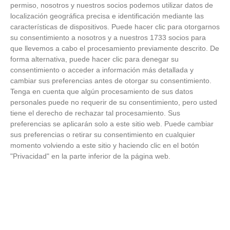
FOTOS RFFM - Entrega de Trofeos Campeones
permiso, nosotros y nuestros socios podemos utilizar datos de
de Liga de Fútbol Sala y Fútbol 11 -
localización geográfica precisa e identificación mediante las
Temporada 2025-2026 (Alcobendas - Jueves,
características de dispositivos. Puede hacer clic para otorgarnos
18 junio 2026)
su consentimiento a nosotros y a nuestros 1733 socios para
18
/
06
/
2026
que llevemos a cabo el procesamiento previamente descrito. De
FOTOS - Entrega de medallas de la Fiesta de
forma alternativa, puede hacer clic para denegar su
los Debutantes 2025-2026 (Domingo, 14 de
consentimiento o acceder a información más detallada y
junio)
cambiar sus preferencias antes de otorgar su consentimiento.
14
/
06
/
2026
Tenga en cuenta que algún procesamiento de sus datos
personales puede no requerir de su consentimiento, pero usted
FOTOS - Equipos participantes de 30 clubes en
tiene el derecho de rechazar tal procesamiento. Sus
la primera edición de la Copa Rural RFFM
preferencias se aplicarán solo a este sitio web. Puede cambiar
(Sábado, 13 junio 2026)
sus preferencias o retirar su consentimiento en cualquier
13
/
06
/
2026
momento volviendo a este sitio y haciendo clic en el botón
"Privacidad" en la parte inferior de la página web.
FOTOS (Cotorruelo) - 35º Torneo de
Campeones de Fútbol 7 | Benjamines y
Prebenjamines | Entrega trofeos campeones
de liga y finales (Domingo, 7 junio)
07
/
06
/
2026