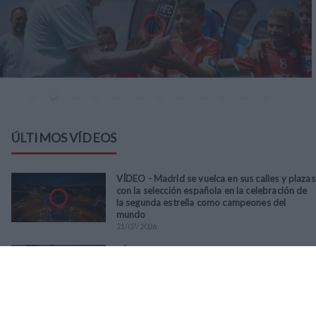
ÚLTIMOS VÍDEOS
VÍDEO - Madrid se vuelca en sus calles y plazas
con la selección española en la celebración de
la segunda estrella como campeones del
mundo
21
/
07
/
2026
VÍDEO - La RFFM acompaña a la UD Villalba en
el III Torneo Solidario Hogares con la diversión
y la solidaridad como principales
protagonistas
30
/
06
/
2026