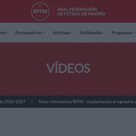
bol
Entrenadores
Arbitraje
Multimedia
Programas
VÍDEOS
7
Nota Informativa RFFM - Implantación progresiva de la firma di
//