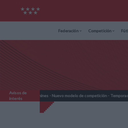
Federación
Competición
Fút
Avisos de
Prebenjamines - Nuevo modelo de competición - Temporada 2026-202
interés