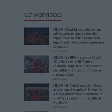
ÚLTIMOS VÍDEOS
VÍDEO - Madrid se vuelca en sus
calles y plazas con la selección
española en la celebración de la
segunda estrella como campeones
del mundo
21
/
07
/
2026
VÍDEO - La RFFM acompaña a la
UD Villalba en el III Torneo
Solidario Hogares con la diversión
y la solidaridad como principales
protagonistas
30
/
06
/
2026
VÍDEO - El Club Deportivo Goya
se alza con el triunfo en la final de
la Copa Movember de Veteranos
RFFM tras vencer por penaltis al
Martino's
25
/
06
/
2026