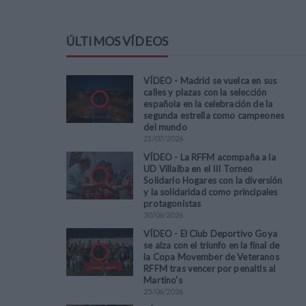
ÚLTIMOS VÍDEOS
VÍDEO - Madrid se vuelca en sus
calles y plazas con la selección
española en la celebración de la
segunda estrella como campeones
del mundo
21
/
07
/
2026
VÍDEO - La RFFM acompaña a la
UD Villalba en el III Torneo
Solidario Hogares con la diversión
y la solidaridad como principales
protagonistas
30
/
06
/
2026
VÍDEO - El Club Deportivo Goya
se alza con el triunfo en la final de
la Copa Movember de Veteranos
RFFM tras vencer por penaltis al
Martino's
25
/
06
/
2026