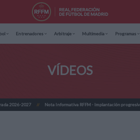
bol
Entrenadores
Arbitraje
Multimedia
Programas
VÍDEOS
7
Nota Informativa RFFM - Implantación progresiva de la firma dig
//