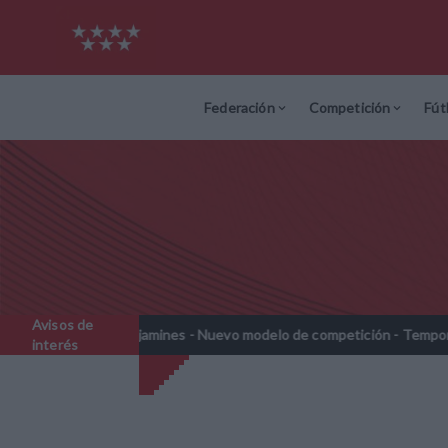
Federación
Competición
Fút
Avisos de
Prebenjamines - Nuevo modelo de competición - Temporada 2026-202
interés