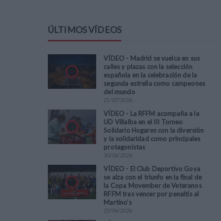
ÚLTIMOS VÍDEOS
VÍDEO - Madrid se vuelca en sus
calles y plazas con la selección
española en la celebración de la
segunda estrella como campeones
del mundo
21
/
07
/
2026
VÍDEO - La RFFM acompaña a la
UD Villalba en el III Torneo
Solidario Hogares con la diversión
y la solidaridad como principales
protagonistas
30
/
06
/
2026
VÍDEO - El Club Deportivo Goya
se alza con el triunfo en la final de
la Copa Movember de Veteranos
RFFM tras vencer por penaltis al
Martino's
25
/
06
/
2026