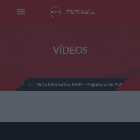
VÍDEOS
6-2027
Nota Informativa RFFM - Propuesta de Actualización Cuot
//