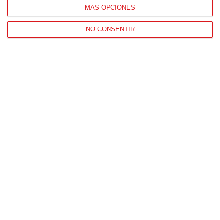
MÁS OPCIONES
CONTACTO
HORARIO OFICINAS RFFM
NO CONSENTIR
Lunes a viernes de 8:00 a 15:00 horas
HORARIO DE INICIO DE TEMPORADA
(SEPTIEMBRE Y OCTUBRE)
De lunes a viernes de 8:00 a 15:30 horas
CONTACTO
Teléfono:
91 779 16 10
NAVEGACIÓN
Home
Resultados