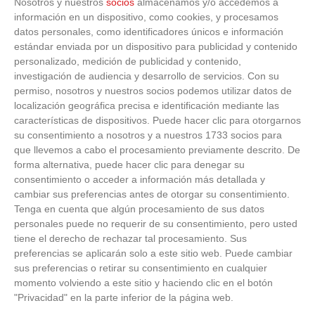
Nosotros y nuestros
socios
almacenamos y/o accedemos a
información en un dispositivo, como cookies, y procesamos
datos personales, como identificadores únicos e información
estándar enviada por un dispositivo para publicidad y contenido
personalizado, medición de publicidad y contenido,
investigación de audiencia y desarrollo de servicios.
Con su
permiso, nosotros y nuestros socios podemos utilizar datos de
localización geográfica precisa e identificación mediante las
características de dispositivos. Puede hacer clic para otorgarnos
ÚLTIMAS GALERÍAS
su consentimiento a nosotros y a nuestros 1733 socios para
que llevemos a cabo el procesamiento previamente descrito. De
forma alternativa, puede hacer clic para denegar su
FOTOS RFFM - Entrega de Trofeos Campeones
consentimiento o acceder a información más detallada y
de Liga de Fútbol Sala y Fútbol 11 -
cambiar sus preferencias antes de otorgar su consentimiento.
Temporada 2025-2026 (Alcobendas - Jueves,
Tenga en cuenta que algún procesamiento de sus datos
18 junio 2026)
personales puede no requerir de su consentimiento, pero usted
18
/
06
/
2026
tiene el derecho de rechazar tal procesamiento. Sus
FOTOS - Entrega de medallas de la Fiesta de
preferencias se aplicarán solo a este sitio web. Puede cambiar
los Debutantes 2025-2026 (Domingo, 14 de
sus preferencias o retirar su consentimiento en cualquier
junio)
momento volviendo a este sitio y haciendo clic en el botón
14
/
06
/
2026
"Privacidad" en la parte inferior de la página web.