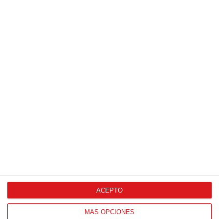
Patrocinador Digital de Talento
Agencia de Publicidad
Proveedores Oficiales
ACEPTO
CONTACTO
MÁS OPCIONES