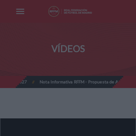
VÍDEOS
26-2027
Nota Informativa RFFM - Propuesta de Actualización Cuo
//