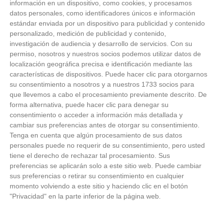
información en un dispositivo, como cookies, y procesamos
datos personales, como identificadores únicos e información
estándar enviada por un dispositivo para publicidad y contenido
personalizado, medición de publicidad y contenido,
investigación de audiencia y desarrollo de servicios.
Con su
permiso, nosotros y nuestros socios podemos utilizar datos de
localización geográfica precisa e identificación mediante las
características de dispositivos. Puede hacer clic para otorgarnos
ÚLTIMAS GALERÍAS
su consentimiento a nosotros y a nuestros 1733 socios para
que llevemos a cabo el procesamiento previamente descrito. De
FOTOS RFFM - Entrega de Trofeos Campeones
forma alternativa, puede hacer clic para denegar su
de Liga de Fútbol Sala y Fútbol 11 -
consentimiento o acceder a información más detallada y
Temporada 2025-2026 (Alcobendas - Jueves,
cambiar sus preferencias antes de otorgar su consentimiento.
18 junio 2026)
Tenga en cuenta que algún procesamiento de sus datos
18
/
06
/
2026
personales puede no requerir de su consentimiento, pero usted
FOTOS - Entrega de medallas de la Fiesta de
tiene el derecho de rechazar tal procesamiento. Sus
los Debutantes 2025-2026 (Domingo, 14 de
preferencias se aplicarán solo a este sitio web. Puede cambiar
junio)
sus preferencias o retirar su consentimiento en cualquier
14
/
06
/
2026
momento volviendo a este sitio y haciendo clic en el botón
"Privacidad" en la parte inferior de la página web.
FOTOS - Equipos participantes de 30 clubes en
la primera edición de la Copa Rural RFFM