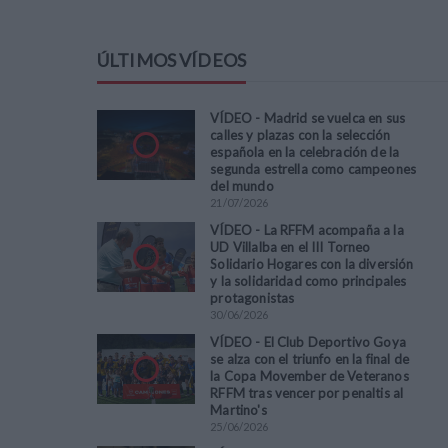
ÚLTIMOS VÍDEOS
VÍDEO - Madrid se vuelca en sus
calles y plazas con la selección
española en la celebración de la
segunda estrella como campeones
del mundo
21
/
07
/
2026
VÍDEO - La RFFM acompaña a la
UD Villalba en el III Torneo
Solidario Hogares con la diversión
y la solidaridad como principales
protagonistas
30
/
06
/
2026
VÍDEO - El Club Deportivo Goya
se alza con el triunfo en la final de
la Copa Movember de Veteranos
RFFM tras vencer por penaltis al
Martino's
25
/
06
/
2026