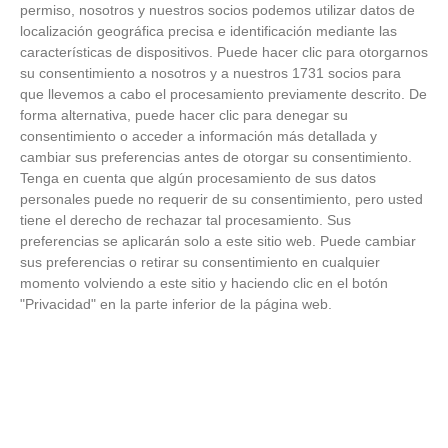
FOTOS RFFM - Entrega de Trofeos Campeones
permiso, nosotros y nuestros socios podemos utilizar datos de
de Liga de Fútbol Sala y Fútbol 11 -
localización geográfica precisa e identificación mediante las
Temporada 2025-2026 (Alcobendas - Jueves,
características de dispositivos. Puede hacer clic para otorgarnos
18 junio 2026)
su consentimiento a nosotros y a nuestros 1731 socios para
18
/
06
/
2026
que llevemos a cabo el procesamiento previamente descrito. De
FOTOS - Entrega de medallas de la Fiesta de
forma alternativa, puede hacer clic para denegar su
los Debutantes 2025-2026 (Domingo, 14 de
consentimiento o acceder a información más detallada y
junio)
cambiar sus preferencias antes de otorgar su consentimiento.
14
/
06
/
2026
Tenga en cuenta que algún procesamiento de sus datos
personales puede no requerir de su consentimiento, pero usted
FOTOS - Equipos participantes de 30 clubes en
tiene el derecho de rechazar tal procesamiento. Sus
la primera edición de la Copa Rural RFFM
preferencias se aplicarán solo a este sitio web. Puede cambiar
(Sábado, 13 junio 2026)
sus preferencias o retirar su consentimiento en cualquier
13
/
06
/
2026
momento volviendo a este sitio y haciendo clic en el botón
"Privacidad" en la parte inferior de la página web.
FOTOS (Cotorruelo) - 35º Torneo de
Campeones de Fútbol 7 | Benjamines y
Prebenjamines | Entrega trofeos campeones
de liga y finales (Domingo, 7 junio)
07
/
06
/
2026