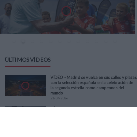
ÚLTIMOS VÍDEOS
VÍDEO - Madrid se vuelca en sus calles y plazas
con la selección española en la celebración de
la segunda estrella como campeones del
mundo
21
/
07
/
2026
VÍDEO - La RFFM acompaña a la UD Villalba en
el III Torneo Solidario Hogares con la diversión
y la solidaridad como principales
protagonistas
30
/
06
/
2026