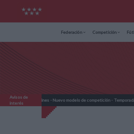
Federación
Competición
Fút
Avisos de
Prebenjamines - Nuevo modelo de competición - Temporada 2026-202
interés