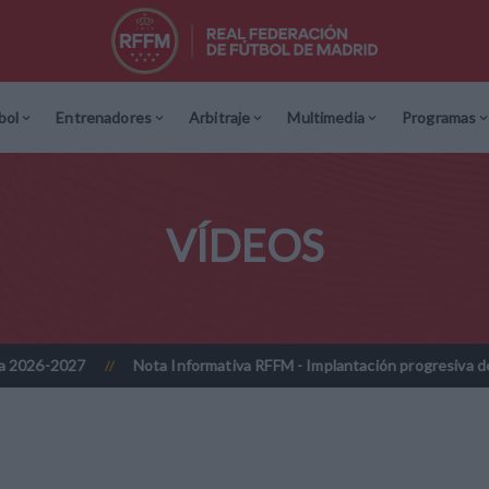
bol
Entrenadores
Arbitraje
Multimedia
Programas
VÍDEOS
7
Nota Informativa RFFM - Implantación progresiva de la firma di
//