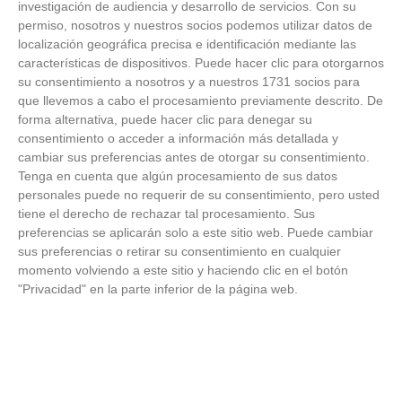
investigación de audiencia y desarrollo de servicios.
Con su
permiso, nosotros y nuestros socios podemos utilizar datos de
FOTOS RFFM - Entrega de Trofeos Campeones
localización geográfica precisa e identificación mediante las
de Liga de Fútbol Sala y Fútbol 11 -
características de dispositivos. Puede hacer clic para otorgarnos
Temporada 2025-2026 (Alcobendas - Jueves,
su consentimiento a nosotros y a nuestros 1731 socios para
18 junio 2026)
que llevemos a cabo el procesamiento previamente descrito. De
18
/
06
/
2026
forma alternativa, puede hacer clic para denegar su
FOTOS - Entrega de medallas de la Fiesta de
consentimiento o acceder a información más detallada y
los Debutantes 2025-2026 (Domingo, 14 de
cambiar sus preferencias antes de otorgar su consentimiento.
junio)
Tenga en cuenta que algún procesamiento de sus datos
14
/
06
/
2026
personales puede no requerir de su consentimiento, pero usted
tiene el derecho de rechazar tal procesamiento. Sus
FOTOS - Equipos participantes de 30 clubes en
preferencias se aplicarán solo a este sitio web. Puede cambiar
la primera edición de la Copa Rural RFFM
sus preferencias o retirar su consentimiento en cualquier
(Sábado, 13 junio 2026)
momento volviendo a este sitio y haciendo clic en el botón
13
/
06
/
2026
"Privacidad" en la parte inferior de la página web.
FOTOS (Cotorruelo) - 35º Torneo de
Campeones de Fútbol 7 | Benjamines y
Prebenjamines | Entrega trofeos campeones
de liga y finales (Domingo, 7 junio)
07
/
06
/
2026