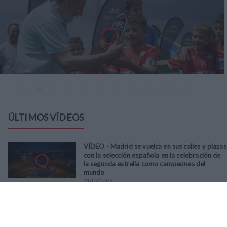
ÚLTIMOS VÍDEOS
VÍDEO - Madrid se vuelca en sus calles y plazas
con la selección española en la celebración de
la segunda estrella como campeones del
mundo
21
/
07
/
2026
VÍDEO - La RFFM acompaña a la UD Villalba en
el III Torneo Solidario Hogares con la diversión
y la solidaridad como principales
protagonistas