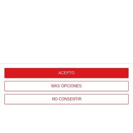
Proveedores Oficiales
ACEPTO
CONTACTO
MÁS OPCIONES
HORARIO OFICINAS RFFM
Lunes a viernes de 8:00 a 15:00 horas
NO CONSENTIR
HORARIO DE INICIO DE TEMPORADA
(SEPTIEMBRE Y OCTUBRE)
De lunes a viernes de 8:00 a 15:30 horas