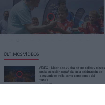
ÚLTIMOS VÍDEOS
VÍDEO - Madrid se vuelca en sus calles y plazas
con la selección española en la celebración de
la segunda estrella como campeones del
mundo
21
/
07
/
2026
VÍDEO - La RFFM acompaña a la UD Villalba en
el III Torneo Solidario Hogares con la diversión
y la solidaridad como principales
protagonistas