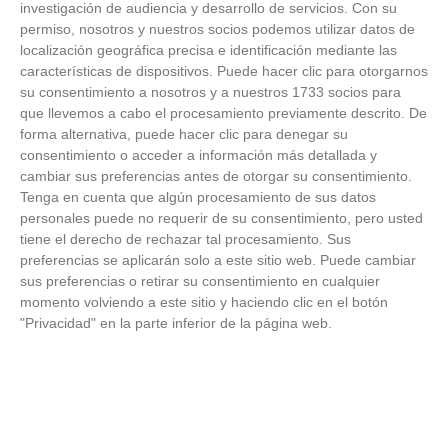
investigación de audiencia y desarrollo de servicios.
Con su
permiso, nosotros y nuestros socios podemos utilizar datos de
FOTOS RFFM - Entrega de Trofeos Campeones
localización geográfica precisa e identificación mediante las
de Liga de Fútbol Sala y Fútbol 11 -
características de dispositivos. Puede hacer clic para otorgarnos
Temporada 2025-2026 (Alcobendas - Jueves,
su consentimiento a nosotros y a nuestros 1733 socios para
18 junio 2026)
que llevemos a cabo el procesamiento previamente descrito. De
18
/
06
/
2026
forma alternativa, puede hacer clic para denegar su
FOTOS - Entrega de medallas de la Fiesta de
consentimiento o acceder a información más detallada y
los Debutantes 2025-2026 (Domingo, 14 de
cambiar sus preferencias antes de otorgar su consentimiento.
junio)
Tenga en cuenta que algún procesamiento de sus datos
14
/
06
/
2026
personales puede no requerir de su consentimiento, pero usted
tiene el derecho de rechazar tal procesamiento. Sus
FOTOS - Equipos participantes de 30 clubes en
preferencias se aplicarán solo a este sitio web. Puede cambiar
la primera edición de la Copa Rural RFFM
sus preferencias o retirar su consentimiento en cualquier
(Sábado, 13 junio 2026)
momento volviendo a este sitio y haciendo clic en el botón
13
/
06
/
2026
"Privacidad" en la parte inferior de la página web.
FOTOS (Cotorruelo) - 35º Torneo de
Campeones de Fútbol 7 | Benjamines y
Prebenjamines | Entrega trofeos campeones
de liga y finales (Domingo, 7 junio)
07
/
06
/
2026