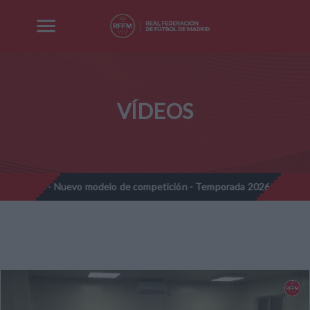
VÍDEOS
ines - Nuevo modelo de competición - Temporada 2026-2027
No
//