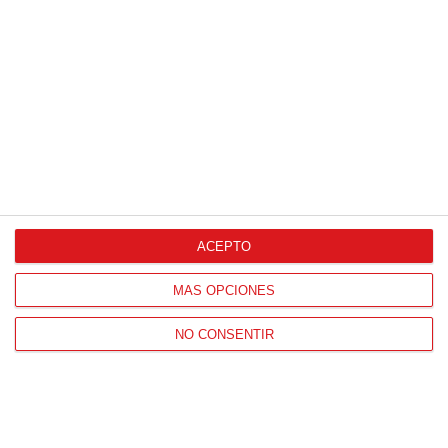
Proveedores Oficiales
ACEPTO
CONTACTO
MÁS OPCIONES
HORARIO OFICINAS RFFM
Lunes a viernes de 8:00 a 15:00 horas
NO CONSENTIR
HORARIO DE INICIO DE TEMPORADA
(SEPTIEMBRE Y OCTUBRE)
De lunes a viernes de 8:00 a 15:30 horas