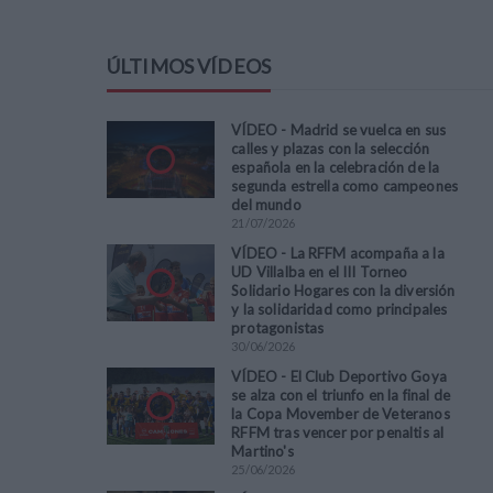
ÚLTIMOS VÍDEOS
VÍDEO - Madrid se vuelca en sus
calles y plazas con la selección
española en la celebración de la
segunda estrella como campeones
del mundo
21
/
07
/
2026
VÍDEO - La RFFM acompaña a la
UD Villalba en el III Torneo
Solidario Hogares con la diversión
y la solidaridad como principales
protagonistas
30
/
06
/
2026
VÍDEO - El Club Deportivo Goya
se alza con el triunfo en la final de
la Copa Movember de Veteranos
RFFM tras vencer por penaltis al
Martino's
25
/
06
/
2026