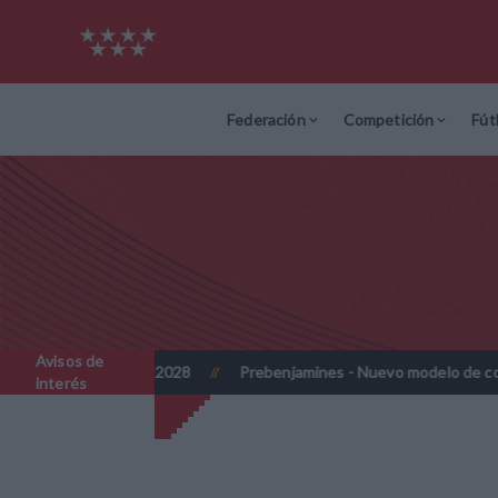
Federación
Competición
Fút
Avisos de
 y 2027-2028
Prebenjamines - Nuevo modelo de competición - 
//
interés