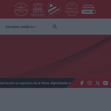
Servicios médicos
siva de la firma digitalizada en las licencias federativas - Temporada