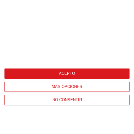
Proveedores Oficiales
ACEPTO
CONTACTO
MÁS OPCIONES
HORARIO OFICINAS RFFM
Lunes a viernes de 8:00 a 15:00 horas
NO CONSENTIR
HORARIO DE INICIO DE TEMPORADA
(SEPTIEMBRE Y OCTUBRE)
De lunes a viernes de 8:00 a 15:30 horas