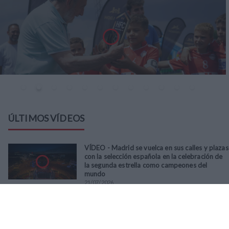
ÚLTIMOS VÍDEOS
VÍDEO - Madrid se vuelca en sus calles y plazas
con la selección española en la celebración de
la segunda estrella como campeones del
mundo
21
/
07
/
2026
VÍDEO - La RFFM acompaña a la UD Villalba en
el III Torneo Solidario Hogares con la diversión
y la solidaridad como principales
protagonistas