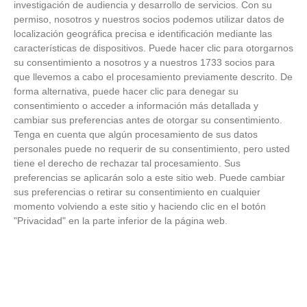
investigación de audiencia y desarrollo de servicios.
Con su
permiso, nosotros y nuestros socios podemos utilizar datos de
FOTOS RFFM - Entrega de Trofeos Campeones
localización geográfica precisa e identificación mediante las
de Liga de Fútbol Sala y Fútbol 11 -
características de dispositivos. Puede hacer clic para otorgarnos
Temporada 2025-2026 (Alcobendas - Jueves,
su consentimiento a nosotros y a nuestros 1733 socios para
18 junio 2026)
que llevemos a cabo el procesamiento previamente descrito. De
18
/
06
/
2026
forma alternativa, puede hacer clic para denegar su
FOTOS - Entrega de medallas de la Fiesta de
consentimiento o acceder a información más detallada y
los Debutantes 2025-2026 (Domingo, 14 de
cambiar sus preferencias antes de otorgar su consentimiento.
junio)
Tenga en cuenta que algún procesamiento de sus datos
14
/
06
/
2026
personales puede no requerir de su consentimiento, pero usted
tiene el derecho de rechazar tal procesamiento. Sus
FOTOS - Equipos participantes de 30 clubes en
preferencias se aplicarán solo a este sitio web. Puede cambiar
la primera edición de la Copa Rural RFFM
sus preferencias o retirar su consentimiento en cualquier
(Sábado, 13 junio 2026)
momento volviendo a este sitio y haciendo clic en el botón
13
/
06
/
2026
"Privacidad" en la parte inferior de la página web.
FOTOS (Cotorruelo) - 35º Torneo de
Campeones de Fútbol 7 | Benjamines y
Prebenjamines | Entrega trofeos campeones
de liga y finales (Domingo, 7 junio)
07
/
06
/
2026