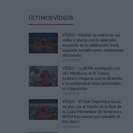
ÚLTIMOS VÍDEOS
VÍDEO - Madrid se vuelca en sus
calles y plazas con la selección
española en la celebración de la
segunda estrella como campeones
del mundo
21
/
07
/
2026
VÍDEO - La RFFM acompaña a la
UD Villalba en el III Torneo
Solidario Hogares con la diversión
y la solidaridad como principales
protagonistas
30
/
06
/
2026
VÍDEO - El Club Deportivo Goya
se alza con el triunfo en la final de
la Copa Movember de Veteranos
RFFM tras vencer por penaltis al
Martino's
25
/
06
/
2026