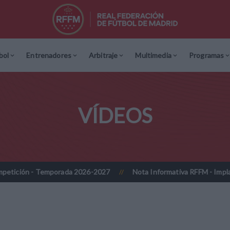
bol
Entrenadores
Arbitraje
Multimedia
Programas
VÍDEOS
Temporada 2026-2027
Nota Informativa RFFM - Implantación progr
//