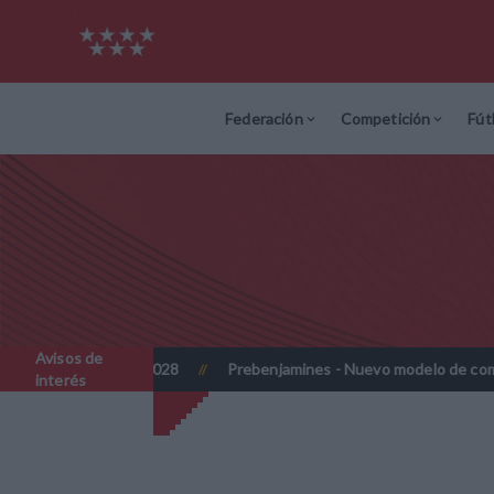
Federación
Competición
Fút
Avisos de
 y 2027-2028
Prebenjamines - Nuevo modelo de competición - 
//
interés