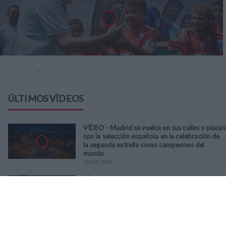
ÚLTIMOS VÍDEOS
VÍDEO - Madrid se vuelca en sus calles y plazas
con la selección española en la celebración de
la segunda estrella como campeones del
mundo
21
/
07
/
2026
VÍDEO - La RFFM acompaña a la UD Villalba en
el III Torneo Solidario Hogares con la diversión
y la solidaridad como principales
protagonistas
30
/
06
/
2026