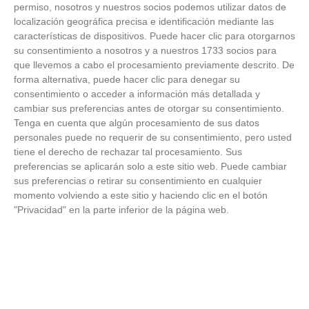
FOTOS RFFM - Entrega de Trofeos Campeones
permiso, nosotros y nuestros socios podemos utilizar datos de
de Liga de Fútbol Sala y Fútbol 11 -
localización geográfica precisa e identificación mediante las
Temporada 2025-2026 (Alcobendas - Jueves,
características de dispositivos. Puede hacer clic para otorgarnos
18 junio 2026)
su consentimiento a nosotros y a nuestros 1733 socios para
18
/
06
/
2026
que llevemos a cabo el procesamiento previamente descrito. De
FOTOS - Entrega de medallas de la Fiesta de
forma alternativa, puede hacer clic para denegar su
los Debutantes 2025-2026 (Domingo, 14 de
consentimiento o acceder a información más detallada y
junio)
cambiar sus preferencias antes de otorgar su consentimiento.
14
/
06
/
2026
Tenga en cuenta que algún procesamiento de sus datos
personales puede no requerir de su consentimiento, pero usted
FOTOS - Equipos participantes de 30 clubes en
tiene el derecho de rechazar tal procesamiento. Sus
la primera edición de la Copa Rural RFFM
preferencias se aplicarán solo a este sitio web. Puede cambiar
(Sábado, 13 junio 2026)
sus preferencias o retirar su consentimiento en cualquier
13
/
06
/
2026
momento volviendo a este sitio y haciendo clic en el botón
"Privacidad" en la parte inferior de la página web.
FOTOS (Cotorruelo) - 35º Torneo de
Campeones de Fútbol 7 | Benjamines y
Prebenjamines | Entrega trofeos campeones
de liga y finales (Domingo, 7 junio)
07
/
06
/
2026