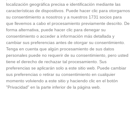
Temporada 2025-2026 (Alcobendas - Jueves,
localización geográfica precisa e identificación mediante las
18 junio 2026)
características de dispositivos. Puede hacer clic para otorgarnos
18
/
06
/
2026
su consentimiento a nosotros y a nuestros 1731 socios para
FOTOS - Entrega de medallas de la Fiesta de
que llevemos a cabo el procesamiento previamente descrito. De
los Debutantes 2025-2026 (Domingo, 14 de
forma alternativa, puede hacer clic para denegar su
junio)
consentimiento o acceder a información más detallada y
14
/
06
/
2026
cambiar sus preferencias antes de otorgar su consentimiento.
Tenga en cuenta que algún procesamiento de sus datos
FOTOS - Equipos participantes de 30 clubes en
personales puede no requerir de su consentimiento, pero usted
la primera edición de la Copa Rural RFFM
tiene el derecho de rechazar tal procesamiento. Sus
(Sábado, 13 junio 2026)
preferencias se aplicarán solo a este sitio web. Puede cambiar
13
/
06
/
2026
sus preferencias o retirar su consentimiento en cualquier
momento volviendo a este sitio y haciendo clic en el botón
FOTOS (Cotorruelo) - 35º Torneo de
"Privacidad" en la parte inferior de la página web.
Campeones de Fútbol 7 | Benjamines y
Prebenjamines | Entrega trofeos campeones
de liga y finales (Domingo, 7 junio)
07
/
06
/
2026