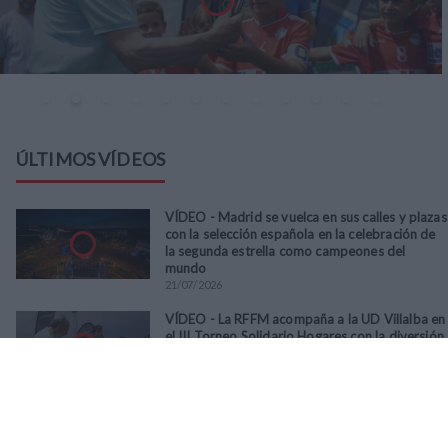
ÚLTIMOS VÍDEOS
VÍDEO - Madrid se vuelca en sus calles y plazas
con la selección española en la celebración de
la segunda estrella como campeones del
mundo
21
/
07
/
2026
VÍDEO - La RFFM acompaña a la UD Villalba en
el III Torneo Solidario Hogares con la diversión
y la solidaridad como principales
protagonistas
30
/
06
/
2026
VÍDEO - El Club Deportivo Goya se alza con el
triunfo en la final de la Copa Movember de