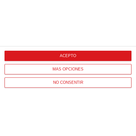
ACEPTO
CONTACTO
HORARIO OFICINAS RFFM
MÁS OPCIONES
Lunes a viernes de 8:00 a 15:00 horas
NO CONSENTIR
HORARIO DE INICIO DE TEMPORADA
(SEPTIEMBRE Y OCTUBRE)
De lunes a viernes de 8:00 a 15:30 horas
CONTACTO
Teléfono:
91 779 16 10