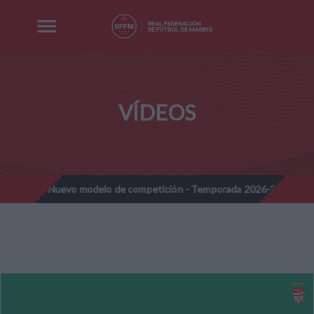
VÍDEOS
nes - Nuevo modelo de competición - Temporada 2026-2027
Not
//