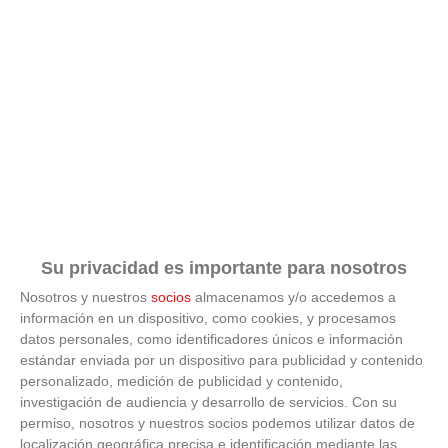
Su privacidad es importante para nosotros
Nosotros y nuestros
socios
almacenamos y/o accedemos a
información en un dispositivo, como cookies, y procesamos
ÚLTIMAS GALERÍAS
datos personales, como identificadores únicos e información
estándar enviada por un dispositivo para publicidad y contenido
personalizado, medición de publicidad y contenido,
FOTOS RFFM - Entrega de Trofeos Campeones
investigación de audiencia y desarrollo de servicios.
Con su
de Liga de Fútbol Sala y Fútbol 11 -
Temporada 2025-2026 (Alcobendas - Jueves,
permiso, nosotros y nuestros socios podemos utilizar datos de
18 junio 2026)
localización geográfica precisa e identificación mediante las