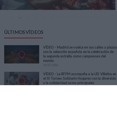
ÚLTIMOS VÍDEOS
VÍDEO - Madrid se vuelca en sus calles y plazas
con la selección española en la celebración de
la segunda estrella como campeones del
mundo
21
/
07
/
2026
VÍDEO - La RFFM acompaña a la UD Villalba en
el III Torneo Solidario Hogares con la diversión
y la solidaridad como principales
protagonistas
30
/
06
/
2026
VÍDEO - El Club Deportivo Goya se alza con el
triunfo en la final de la Copa Movember de
Veteranos RFFM tras vencer por penaltis al
Martino's