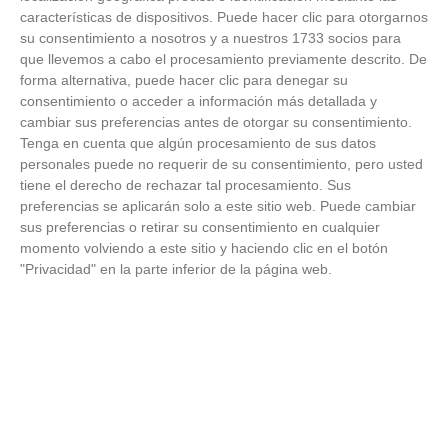
18
/
06
/
2026
características de dispositivos. Puede hacer clic para otorgarnos
su consentimiento a nosotros y a nuestros 1733 socios para
FOTOS - Entrega de medallas de la Fiesta de
los Debutantes 2025-2026 (Domingo, 14 de
que llevemos a cabo el procesamiento previamente descrito. De
junio)
forma alternativa, puede hacer clic para denegar su
14
/
06
/
2026
consentimiento o acceder a información más detallada y
cambiar sus preferencias antes de otorgar su consentimiento.
FOTOS - Equipos participantes de 30 clubes en
Tenga en cuenta que algún procesamiento de sus datos
la primera edición de la Copa Rural RFFM
personales puede no requerir de su consentimiento, pero usted
(Sábado, 13 junio 2026)
tiene el derecho de rechazar tal procesamiento. Sus
13
/
06
/
2026
preferencias se aplicarán solo a este sitio web. Puede cambiar
sus preferencias o retirar su consentimiento en cualquier
FOTOS (Cotorruelo) - 35º Torneo de
momento volviendo a este sitio y haciendo clic en el botón
Campeones de Fútbol 7 | Benjamines y
"Privacidad" en la parte inferior de la página web.
Prebenjamines | Entrega trofeos campeones
de liga y finales (Domingo, 7 junio)
07
/
06
/
2026