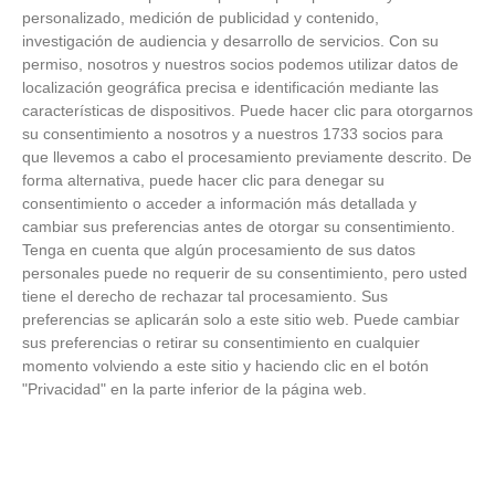
personalizado, medición de publicidad y contenido,
investigación de audiencia y desarrollo de servicios.
Con su
ÚLTIMAS GALERÍAS
permiso, nosotros y nuestros socios podemos utilizar datos de
localización geográfica precisa e identificación mediante las
características de dispositivos. Puede hacer clic para otorgarnos
FOTOS RFFM - Entrega de Trofeos Campeones
su consentimiento a nosotros y a nuestros 1733 socios para
de Liga de Fútbol Sala y Fútbol 11 -
Temporada 2025-2026 (Alcobendas - Jueves,
que llevemos a cabo el procesamiento previamente descrito. De
18 junio 2026)
forma alternativa, puede hacer clic para denegar su
18
/
06
/
2026
consentimiento o acceder a información más detallada y
cambiar sus preferencias antes de otorgar su consentimiento.
FOTOS - Entrega de medallas de la Fiesta de
Tenga en cuenta que algún procesamiento de sus datos
los Debutantes 2025-2026 (Domingo, 14 de
junio)
personales puede no requerir de su consentimiento, pero usted
14
/
06
/
2026
tiene el derecho de rechazar tal procesamiento. Sus
preferencias se aplicarán solo a este sitio web. Puede cambiar
sus preferencias o retirar su consentimiento en cualquier
FOTOS - Equipos participantes de 30 clubes en
la primera edición de la Copa Rural RFFM
momento volviendo a este sitio y haciendo clic en el botón
(Sábado, 13 junio 2026)
"Privacidad" en la parte inferior de la página web.
13
/
06
/
2026
FOTOS (Cotorruelo) - 35º Torneo de
Campeones de Fútbol 7 | Benjamines y
Prebenjamines | Entrega trofeos campeones