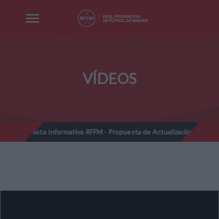
VÍDEOS
Nota Informativa RFFM - Propuesta de Actualización Cuotas Regla
//