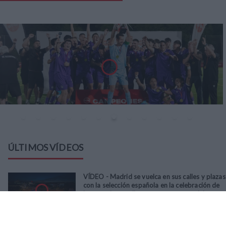
ÚLTIMOS VÍDEOS
VÍDEO - Madrid se vuelca en sus calles y plazas
con la selección española en la celebración de
la segunda estrella como campeones del
mundo
21
/
07
/
2026