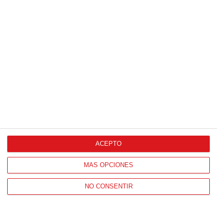
Agencia de Publicidad
Proveedores Oficiales
ACEPTO
CONTACTO
MÁS OPCIONES
HORARIO OFICINAS RFFM
NO CONSENTIR
Lunes a viernes de 8:00 a 15:00 horas
HORARIO DE INICIO DE TEMPORADA
(SEPTIEMBRE Y OCTUBRE)