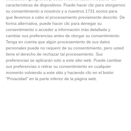
18
/
06
/
2026
características de dispositivos. Puede hacer clic para otorgarnos
su consentimiento a nosotros y a nuestros 1731 socios para
FOTOS - Entrega de medallas de la Fiesta de
los Debutantes 2025-2026 (Domingo, 14 de
que llevemos a cabo el procesamiento previamente descrito. De
junio)
forma alternativa, puede hacer clic para denegar su
14
/
06
/
2026
consentimiento o acceder a información más detallada y
cambiar sus preferencias antes de otorgar su consentimiento.
FOTOS - Equipos participantes de 30 clubes en
Tenga en cuenta que algún procesamiento de sus datos
la primera edición de la Copa Rural RFFM
personales puede no requerir de su consentimiento, pero usted
(Sábado, 13 junio 2026)
tiene el derecho de rechazar tal procesamiento. Sus
13
/
06
/
2026
preferencias se aplicarán solo a este sitio web. Puede cambiar
sus preferencias o retirar su consentimiento en cualquier
FOTOS (Cotorruelo) - 35º Torneo de
momento volviendo a este sitio y haciendo clic en el botón
Campeones de Fútbol 7 | Benjamines y
"Privacidad" en la parte inferior de la página web.
Prebenjamines | Entrega trofeos campeones
de liga y finales (Domingo, 7 junio)
07
/
06
/
2026