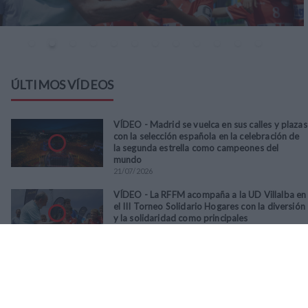
ÚLTIMOS VÍDEOS
VÍDEO - Madrid se vuelca en sus calles y plazas
con la selección española en la celebración de
la segunda estrella como campeones del
mundo
21
/
07
/
2026
VÍDEO - La RFFM acompaña a la UD Villalba en
el III Torneo Solidario Hogares con la diversión
y la solidaridad como principales
protagonistas
30
/
06
/
2026
VÍDEO - El Club Deportivo Goya se alza con el
triunfo en la final de la Copa Movember de
Veteranos RFFM tras vencer por penaltis al
Martino's