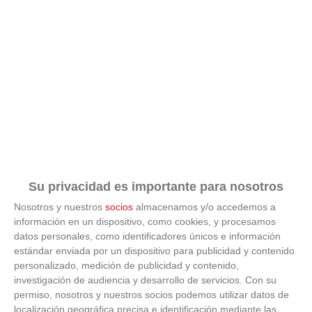
Su privacidad es importante para nosotros
Nosotros y nuestros
socios
almacenamos y/o accedemos a
información en un dispositivo, como cookies, y procesamos
ÚLTIMAS GALERÍAS
datos personales, como identificadores únicos e información
estándar enviada por un dispositivo para publicidad y contenido
personalizado, medición de publicidad y contenido,
FOTOS RFFM - Entrega de Trofeos Campeones
investigación de audiencia y desarrollo de servicios.
Con su
de Liga de Fútbol Sala y Fútbol 11 -
Temporada 2025-2026 (Alcobendas - Jueves,
permiso, nosotros y nuestros socios podemos utilizar datos de
18 junio 2026)
localización geográfica precisa e identificación mediante las