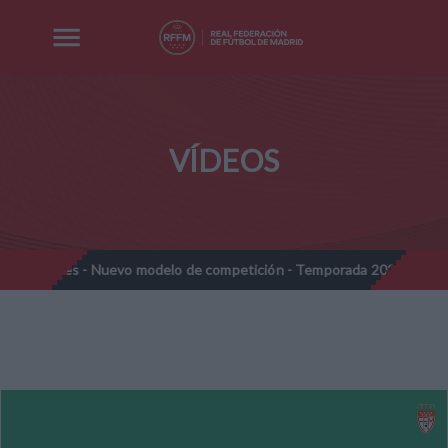
VÍDEOS
amines - Nuevo modelo de competición - Temporada 2026-2027
//