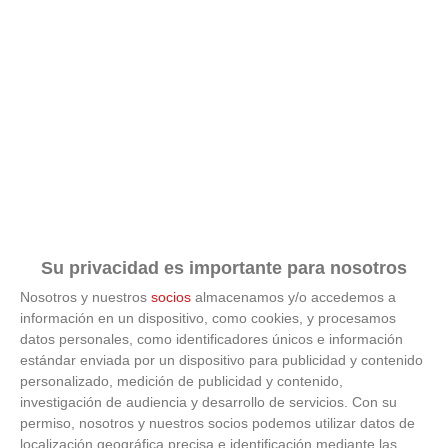
Su privacidad es importante para nosotros
Nosotros y nuestros
socios
almacenamos y/o accedemos a
información en un dispositivo, como cookies, y procesamos
ÚLTIMAS GALERÍAS
datos personales, como identificadores únicos e información
estándar enviada por un dispositivo para publicidad y contenido
personalizado, medición de publicidad y contenido,
FOTOS RFFM - Entrega de Trofeos Campeones
investigación de audiencia y desarrollo de servicios.
Con su
de Liga de Fútbol Sala y Fútbol 11 -
Temporada 2025-2026 (Alcobendas - Jueves,
permiso, nosotros y nuestros socios podemos utilizar datos de
18 junio 2026)
localización geográfica precisa e identificación mediante las