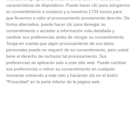
18
/
06
/
2026
características de dispositivos. Puede hacer clic para otorgarnos
su consentimiento a nosotros y a nuestros 1733 socios para
FOTOS - Entrega de medallas de la Fiesta de
los Debutantes 2025-2026 (Domingo, 14 de
que llevemos a cabo el procesamiento previamente descrito. De
junio)
forma alternativa, puede hacer clic para denegar su
14
/
06
/
2026
consentimiento o acceder a información más detallada y
cambiar sus preferencias antes de otorgar su consentimiento.
FOTOS - Equipos participantes de 30 clubes en
Tenga en cuenta que algún procesamiento de sus datos
la primera edición de la Copa Rural RFFM
personales puede no requerir de su consentimiento, pero usted
(Sábado, 13 junio 2026)
tiene el derecho de rechazar tal procesamiento. Sus
13
/
06
/
2026
preferencias se aplicarán solo a este sitio web. Puede cambiar
sus preferencias o retirar su consentimiento en cualquier
FOTOS (Cotorruelo) - 35º Torneo de
momento volviendo a este sitio y haciendo clic en el botón
Campeones de Fútbol 7 | Benjamines y
"Privacidad" en la parte inferior de la página web.
Prebenjamines | Entrega trofeos campeones
de liga y finales (Domingo, 7 junio)
07
/
06
/
2026