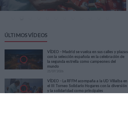
ÚLTIMOS VÍDEOS
VÍDEO - Madrid se vuelca en sus calles y plazas
con la selección española en la celebración de
la segunda estrella como campeones del
mundo
21
/
07
/
2026
VÍDEO - La RFFM acompaña a la UD Villalba en
el III Torneo Solidario Hogares con la diversión
y la solidaridad como principales
protagonistas
30
/
06
/
2026
VÍDEO - El Club Deportivo Goya se alza con el
triunfo en la final de la Copa Movember de
Veteranos RFFM tras vencer por penaltis al
Martino's