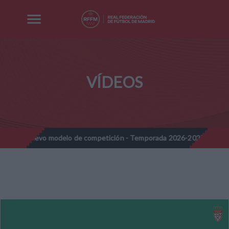
VÍDEOS
 - Nuevo modelo de competición - Temporada 2026-2027
Nota I
//