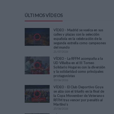
ÚLTIMOS VÍDEOS
VÍDEO - Madrid se vuelca en sus
calles y plazas con la selección
española en la celebración de la
segunda estrella como campeones
del mundo
21
/
07
/
2026
VÍDEO - La RFFM acompaña a la
UD Villalba en el III Torneo
Solidario Hogares con la diversión
y la solidaridad como principales
protagonistas
30
/
06
/
2026
VÍDEO - El Club Deportivo Goya
se alza con el triunfo en la final de
la Copa Movember de Veteranos
RFFM tras vencer por penaltis al
Martino's
25
/
06
/
2026