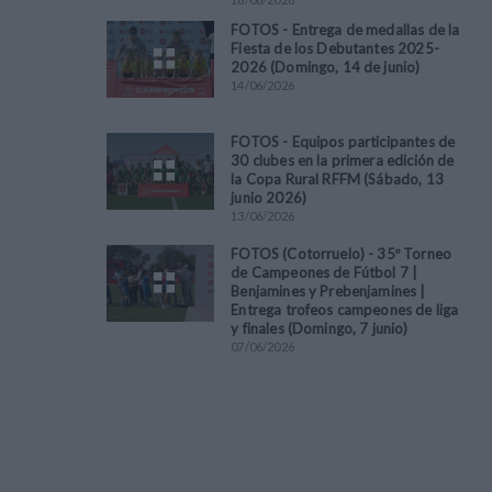
FOTOS - Entrega de medallas de la
Fiesta de los Debutantes 2025-
2026 (Domingo, 14 de junio)
14
/
06
/
2026
FOTOS - Equipos participantes de
30 clubes en la primera edición de
la Copa Rural RFFM (Sábado, 13
junio 2026)
13
/
06
/
2026
FOTOS (Cotorruelo) - 35º Torneo
de Campeones de Fútbol 7 |
Benjamines y Prebenjamines |
Entrega trofeos campeones de liga
y finales (Domingo, 7 junio)
07
/
06
/
2026