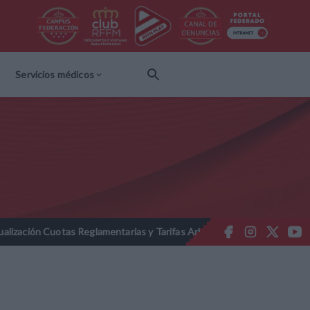
Servicios médicos
otas Reglamentarias y Tarifas Arbitrales 2026-2027
Nota Inform
//