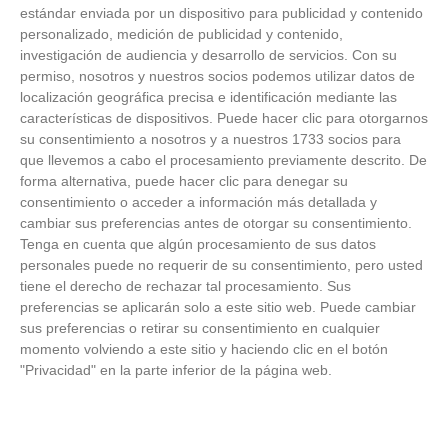
estándar enviada por un dispositivo para publicidad y contenido
personalizado, medición de publicidad y contenido,
investigación de audiencia y desarrollo de servicios.
Con su
permiso, nosotros y nuestros socios podemos utilizar datos de
ÚLTIMAS GALERÍAS
localización geográfica precisa e identificación mediante las
características de dispositivos. Puede hacer clic para otorgarnos
su consentimiento a nosotros y a nuestros 1733 socios para
FOTOS RFFM - Entrega de Trofeos Campeones
que llevemos a cabo el procesamiento previamente descrito. De
de Liga de Fútbol Sala y Fútbol 11 -
Temporada 2025-2026 (Alcobendas - Jueves,
forma alternativa, puede hacer clic para denegar su
18 junio 2026)
consentimiento o acceder a información más detallada y
18
/
06
/
2026
cambiar sus preferencias antes de otorgar su consentimiento.
Tenga en cuenta que algún procesamiento de sus datos
FOTOS - Entrega de medallas de la Fiesta de
los Debutantes 2025-2026 (Domingo, 14 de
personales puede no requerir de su consentimiento, pero usted
junio)
tiene el derecho de rechazar tal procesamiento. Sus
14
/
06
/
2026
preferencias se aplicarán solo a este sitio web. Puede cambiar
sus preferencias o retirar su consentimiento en cualquier
FOTOS - Equipos participantes de 30 clubes en
momento volviendo a este sitio y haciendo clic en el botón
la primera edición de la Copa Rural RFFM
"Privacidad" en la parte inferior de la página web.
(Sábado, 13 junio 2026)
13
/
06
/
2026