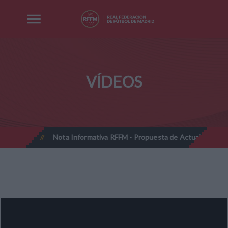
VÍDEOS
2027
Nota Informativa RFFM - Propuesta de Actualización Cuotas
//