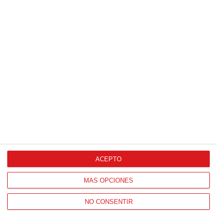
Patrocinador Digital de Talento
Agencia de Publicidad
Proveedores Oficiales
ACEPTO
CONTACTO
MÁS OPCIONES
HORARIO OFICINAS RFFM
NO CONSENTIR
Lunes a viernes de 8:00 a 15:00 horas