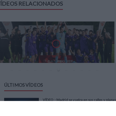
ÍDEOS RELACIONADOS
ÚLTIMOS VÍDEOS
VÍDEO - Madrid se vuelca en sus calles y plazas
con la selección española en la celebración de
la segunda estrella como campeones del
mundo