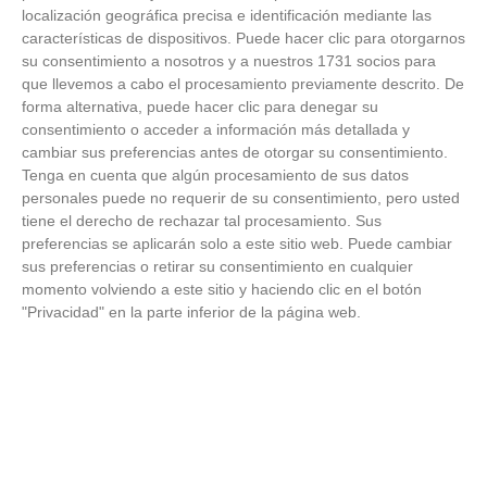
Temporada 2025-2026 (Alcobendas - Jueves,
localización geográfica precisa e identificación mediante las
18 junio 2026)
características de dispositivos. Puede hacer clic para otorgarnos
18
/
06
/
2026
su consentimiento a nosotros y a nuestros 1731 socios para
FOTOS - Entrega de medallas de la Fiesta de
que llevemos a cabo el procesamiento previamente descrito. De
los Debutantes 2025-2026 (Domingo, 14 de
forma alternativa, puede hacer clic para denegar su
junio)
consentimiento o acceder a información más detallada y
14
/
06
/
2026
cambiar sus preferencias antes de otorgar su consentimiento.
Tenga en cuenta que algún procesamiento de sus datos
FOTOS - Equipos participantes de 30 clubes en
personales puede no requerir de su consentimiento, pero usted
la primera edición de la Copa Rural RFFM
tiene el derecho de rechazar tal procesamiento. Sus
(Sábado, 13 junio 2026)
preferencias se aplicarán solo a este sitio web. Puede cambiar
13
/
06
/
2026
sus preferencias o retirar su consentimiento en cualquier
momento volviendo a este sitio y haciendo clic en el botón
FOTOS (Cotorruelo) - 35º Torneo de
"Privacidad" en la parte inferior de la página web.
Campeones de Fútbol 7 | Benjamines y
Prebenjamines | Entrega trofeos campeones
de liga y finales (Domingo, 7 junio)
07
/
06
/
2026