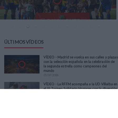
ÚLTIMOS VÍDEOS
VÍDEO - Madrid se vuelca en sus calles y plazas
con la selección española en la celebración de
la segunda estrella como campeones del
mundo
21
/
07
/
2026
VÍDEO - La RFFM acompaña a la UD Villalba en
el III Torneo Solidario Hogares con la diversión
y la solidaridad como principales
protagonistas
30
/
06
/
2026
VÍDEO - El Club Deportivo Goya se alza con el
triunfo en la final de la Copa Movember de