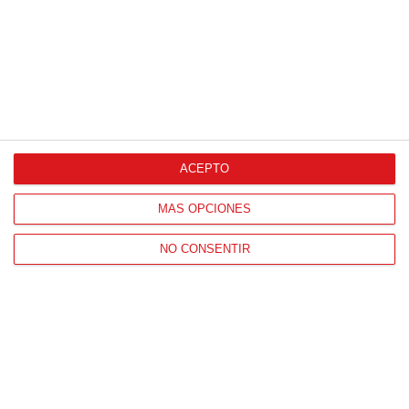
ACEPTO
CONTACTO
HORARIO OFICINAS RFFM
MÁS OPCIONES
Lunes a viernes de 8:00 a 15:00 horas
NO CONSENTIR
HORARIO DE INICIO DE TEMPORADA
(SEPTIEMBRE Y OCTUBRE)
De lunes a viernes de 8:00 a 15:30 horas
CONTACTO
Teléfono:
91 779 16 10