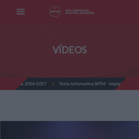
VÍDEOS
porada 2026-2027
Nota Informativa RFFM - Implantación progresiv
//