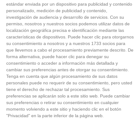
estándar enviada por un dispositivo para publicidad y contenido
personalizado, medición de publicidad y contenido,
investigación de audiencia y desarrollo de servicios.
Con su
permiso, nosotros y nuestros socios podemos utilizar datos de
ÚLTIMAS GALERÍAS
localización geográfica precisa e identificación mediante las
características de dispositivos. Puede hacer clic para otorgarnos
su consentimiento a nosotros y a nuestros 1733 socios para
FOTOS RFFM - Entrega de Trofeos Campeones
que llevemos a cabo el procesamiento previamente descrito. De
de Liga de Fútbol Sala y Fútbol 11 -
Temporada 2025-2026 (Alcobendas - Jueves,
forma alternativa, puede hacer clic para denegar su
18 junio 2026)
consentimiento o acceder a información más detallada y
18
/
06
/
2026
cambiar sus preferencias antes de otorgar su consentimiento.
Tenga en cuenta que algún procesamiento de sus datos
FOTOS - Entrega de medallas de la Fiesta de
los Debutantes 2025-2026 (Domingo, 14 de
personales puede no requerir de su consentimiento, pero usted
junio)
tiene el derecho de rechazar tal procesamiento. Sus
14
/
06
/
2026
preferencias se aplicarán solo a este sitio web. Puede cambiar
sus preferencias o retirar su consentimiento en cualquier
FOTOS - Equipos participantes de 30 clubes en
momento volviendo a este sitio y haciendo clic en el botón
la primera edición de la Copa Rural RFFM
"Privacidad" en la parte inferior de la página web.
(Sábado, 13 junio 2026)
13
/
06
/
2026