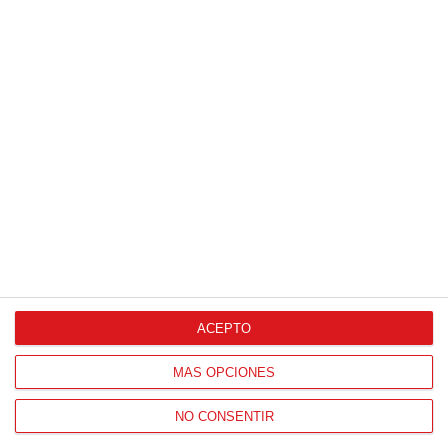
Patrocinador Digital de Talento
Agencia de Publicidad
Proveedores Oficiales
ACEPTO
CONTACTO
MÁS OPCIONES
HORARIO OFICINAS RFFM
NO CONSENTIR
Lunes a viernes de 8:00 a 15:00 horas