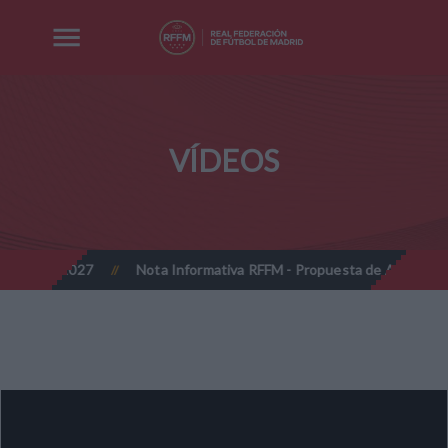
VÍDEOS
2026-2027
Nota Informativa RFFM - Propuesta de Actualización C
//