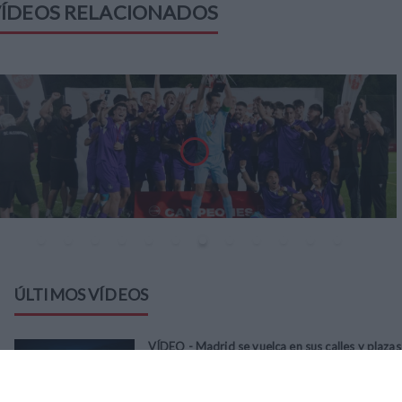
ÍDEOS RELACIONADOS
ÚLTIMOS VÍDEOS
VÍDEO - Madrid se vuelca en sus calles y plazas
con la selección española en la celebración de
la segunda estrella como campeones del
mundo