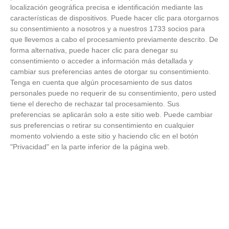
Temporada 2025-2026 (Alcobendas - Jueves,
localización geográfica precisa e identificación mediante las
18 junio 2026)
características de dispositivos. Puede hacer clic para otorgarnos
18
/
06
/
2026
su consentimiento a nosotros y a nuestros 1733 socios para
FOTOS - Entrega de medallas de la Fiesta de
que llevemos a cabo el procesamiento previamente descrito. De
los Debutantes 2025-2026 (Domingo, 14 de
forma alternativa, puede hacer clic para denegar su
junio)
consentimiento o acceder a información más detallada y
14
/
06
/
2026
cambiar sus preferencias antes de otorgar su consentimiento.
Tenga en cuenta que algún procesamiento de sus datos
FOTOS - Equipos participantes de 30 clubes en
personales puede no requerir de su consentimiento, pero usted
la primera edición de la Copa Rural RFFM
tiene el derecho de rechazar tal procesamiento. Sus
(Sábado, 13 junio 2026)
preferencias se aplicarán solo a este sitio web. Puede cambiar
13
/
06
/
2026
sus preferencias o retirar su consentimiento en cualquier
momento volviendo a este sitio y haciendo clic en el botón
FOTOS (Cotorruelo) - 35º Torneo de
"Privacidad" en la parte inferior de la página web.
Campeones de Fútbol 7 | Benjamines y
Prebenjamines | Entrega trofeos campeones
de liga y finales (Domingo, 7 junio)
07
/
06
/
2026