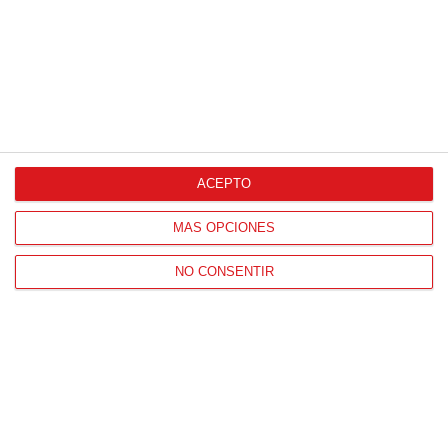
ACEPTO
CONTACTO
HORARIO OFICINAS RFFM
MÁS OPCIONES
Lunes a viernes de 8:00 a 15:00 horas
NO CONSENTIR
HORARIO DE INICIO DE TEMPORADA
(SEPTIEMBRE Y OCTUBRE)
De lunes a viernes de 8:00 a 15:30 horas
CONTACTO
Teléfono:
91 779 16 10