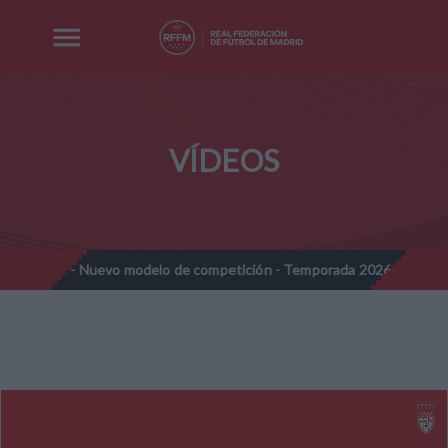
VÍDEOS
mines - Nuevo modelo de competición - Temporada 2026-2027
//