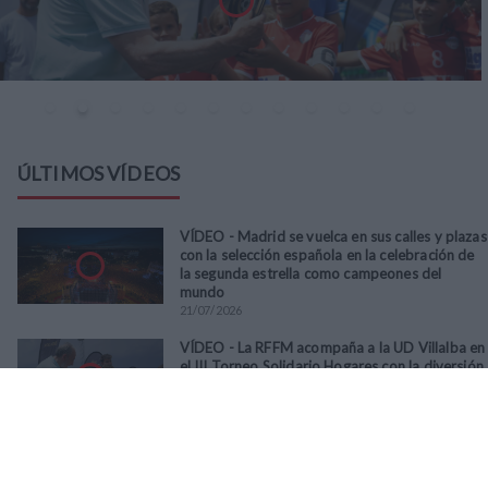
ÚLTIMOS VÍDEOS
VÍDEO - Madrid se vuelca en sus calles y plazas
con la selección española en la celebración de
la segunda estrella como campeones del
mundo
21
/
07
/
2026
VÍDEO - La RFFM acompaña a la UD Villalba en
el III Torneo Solidario Hogares con la diversión
y la solidaridad como principales
protagonistas
30
/
06
/
2026
VÍDEO - El Club Deportivo Goya se alza con el
triunfo en la final de la Copa Movember de