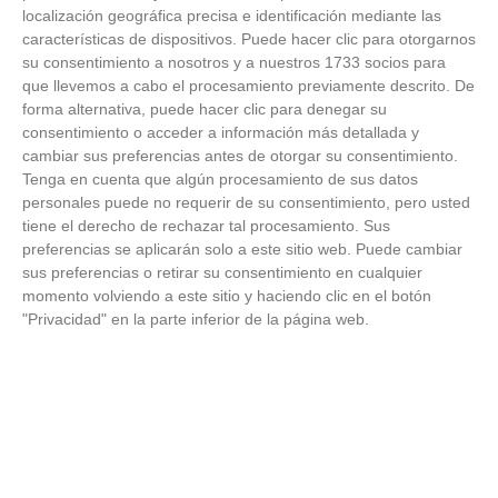
Temporada 2025-2026 (Alcobendas - Jueves,
localización geográfica precisa e identificación mediante las
18 junio 2026)
características de dispositivos. Puede hacer clic para otorgarnos
18
/
06
/
2026
su consentimiento a nosotros y a nuestros 1733 socios para
FOTOS - Entrega de medallas de la Fiesta de
que llevemos a cabo el procesamiento previamente descrito. De
los Debutantes 2025-2026 (Domingo, 14 de
forma alternativa, puede hacer clic para denegar su
junio)
consentimiento o acceder a información más detallada y
14
/
06
/
2026
cambiar sus preferencias antes de otorgar su consentimiento.
Tenga en cuenta que algún procesamiento de sus datos
FOTOS - Equipos participantes de 30 clubes en
personales puede no requerir de su consentimiento, pero usted
la primera edición de la Copa Rural RFFM
tiene el derecho de rechazar tal procesamiento. Sus
(Sábado, 13 junio 2026)
preferencias se aplicarán solo a este sitio web. Puede cambiar
13
/
06
/
2026
sus preferencias o retirar su consentimiento en cualquier
momento volviendo a este sitio y haciendo clic en el botón
FOTOS (Cotorruelo) - 35º Torneo de
"Privacidad" en la parte inferior de la página web.
Campeones de Fútbol 7 | Benjamines y
Prebenjamines | Entrega trofeos campeones
de liga y finales (Domingo, 7 junio)
07
/
06
/
2026