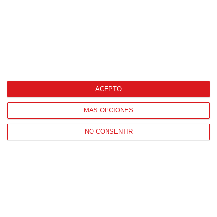
ACEPTO
CONTACTO
HORARIO OFICINAS RFFM
MÁS OPCIONES
Lunes a viernes de 8:00 a 15:00 horas
NO CONSENTIR
HORARIO DE INICIO DE TEMPORADA
(SEPTIEMBRE Y OCTUBRE)
De lunes a viernes de 8:00 a 15:30 horas
CONTACTO
Teléfono:
91 779 16 10