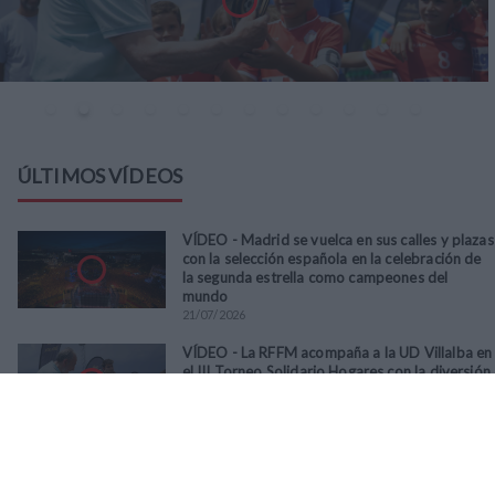
ÚLTIMOS VÍDEOS
VÍDEO - Madrid se vuelca en sus calles y plazas
con la selección española en la celebración de
la segunda estrella como campeones del
mundo
21
/
07
/
2026
VÍDEO - La RFFM acompaña a la UD Villalba en
el III Torneo Solidario Hogares con la diversión
y la solidaridad como principales
protagonistas
30
/
06
/
2026
VÍDEO - El Club Deportivo Goya se alza con el
triunfo en la final de la Copa Movember de