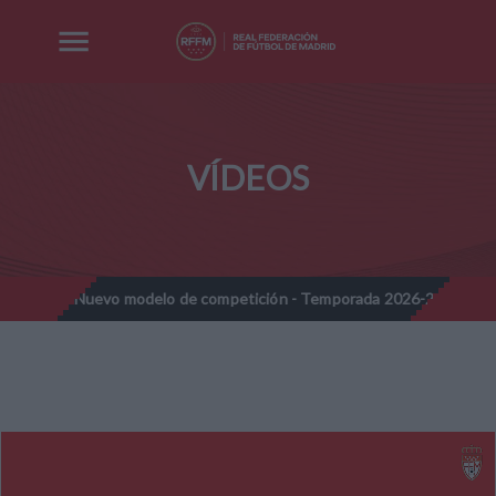
VÍDEOS
ines - Nuevo modelo de competición - Temporada 2026-2027
No
//