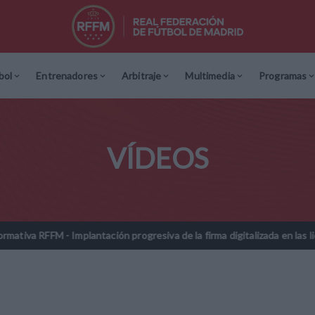
bol
Entrenadores
Arbitraje
Multimedia
Programas
VÍDEOS
M - Implantación progresiva de la firma digitalizada en las licencias 