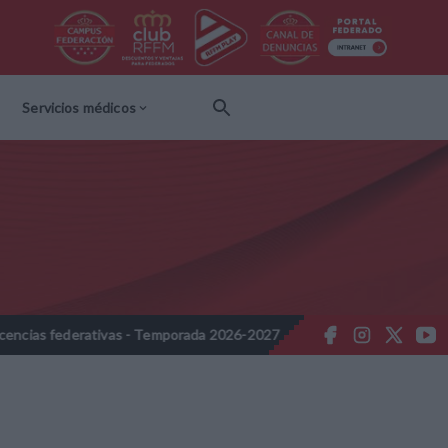
Servicios médicos
federativas - Temporada 2026-2027
Nota Informativa RFFM - Propu
//