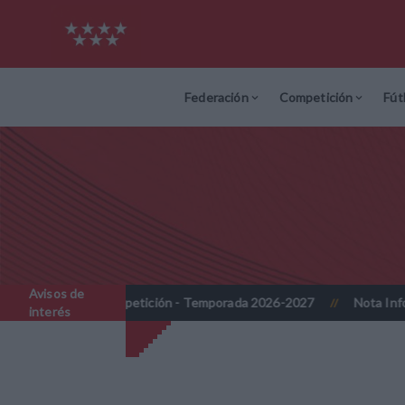
Federación
Competición
Fút
Avisos de
elo de competición - Temporada 2026-2027
Nota Informativa RFF
//
interés