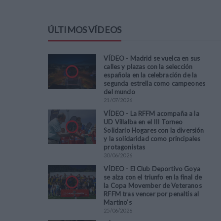
ÚLTIMOS VÍDEOS
VÍDEO - Madrid se vuelca en sus
calles y plazas con la selección
española en la celebración de la
segunda estrella como campeones
del mundo
21
/
07
/
2026
VÍDEO - La RFFM acompaña a la
UD Villalba en el III Torneo
Solidario Hogares con la diversión
y la solidaridad como principales
protagonistas
30
/
06
/
2026
VÍDEO - El Club Deportivo Goya
se alza con el triunfo en la final de
la Copa Movember de Veteranos
RFFM tras vencer por penaltis al
Martino's
25
/
06
/
2026