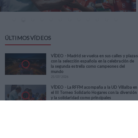
ÚLTIMOS VÍDEOS
VÍDEO - Madrid se vuelca en sus calles y plazas
con la selección española en la celebración de
la segunda estrella como campeones del
mundo
21
/
07
/
2026
VÍDEO - La RFFM acompaña a la UD Villalba en
el III Torneo Solidario Hogares con la diversión
y la solidaridad como principales
protagonistas
30
/
06
/
2026
VÍDEO - El Club Deportivo Goya se alza con el
triunfo en la final de la Copa Movember de
Veteranos RFFM tras vencer por penaltis al
Martino's