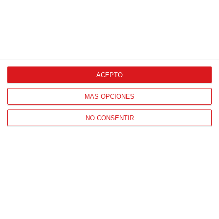
CONTACTO
ACEPTO
HORARIO OFICINAS RFFM
MÁS OPCIONES
Lunes a viernes de 8:00 a 15:00 horas
NO CONSENTIR
HORARIO DE INICIO DE TEMPORADA
(SEPTIEMBRE Y OCTUBRE)
De lunes a viernes de 8:00 a 15:30 horas
CONTACTO
Teléfono:
91 779 16 10