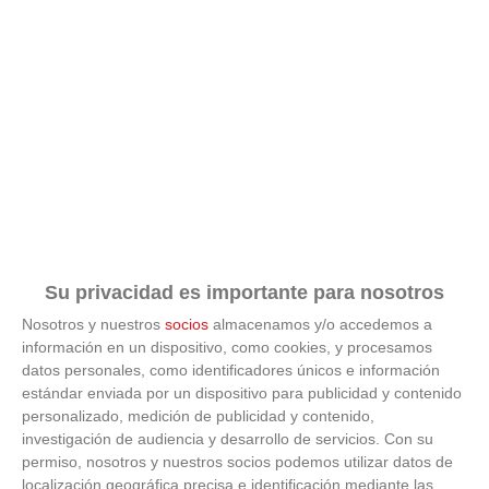
Su privacidad es importante para nosotros
Nosotros y nuestros
socios
almacenamos y/o accedemos a
información en un dispositivo, como cookies, y procesamos
ÚLTIMAS GALERÍAS
datos personales, como identificadores únicos e información
estándar enviada por un dispositivo para publicidad y contenido
personalizado, medición de publicidad y contenido,
FOTOS RFFM - Entrega de Trofeos Campeones
investigación de audiencia y desarrollo de servicios.
Con su
de Liga de Fútbol Sala y Fútbol 11 -
Temporada 2025-2026 (Alcobendas - Jueves,
permiso, nosotros y nuestros socios podemos utilizar datos de
18 junio 2026)
localización geográfica precisa e identificación mediante las