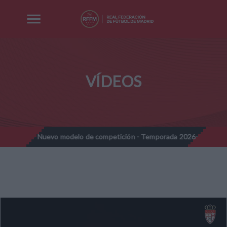
VÍDEOS
ines - Nuevo modelo de competición - Temporada 2026-2027
No
//