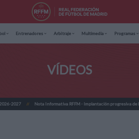
bol
Entrenadores
Arbitraje
Multimedia
Programas
VÍDEOS
Nota Informativa RFFM - Implantación progresiva de la firma digit
//