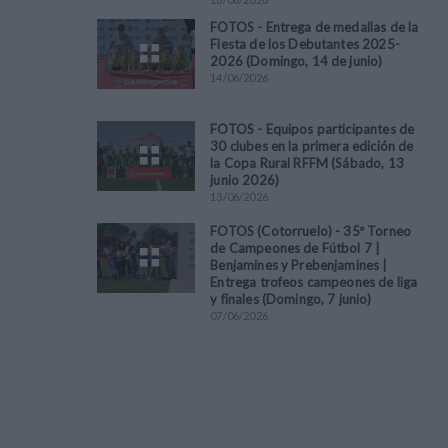
FOTOS - Entrega de medallas de la
Fiesta de los Debutantes 2025-
2026 (Domingo, 14 de junio)
14
/
06
/
2026
FOTOS - Equipos participantes de
30 clubes en la primera edición de
la Copa Rural RFFM (Sábado, 13
junio 2026)
13
/
06
/
2026
FOTOS (Cotorruelo) - 35º Torneo
de Campeones de Fútbol 7 |
Benjamines y Prebenjamines |
Entrega trofeos campeones de liga
y finales (Domingo, 7 junio)
07
/
06
/
2026