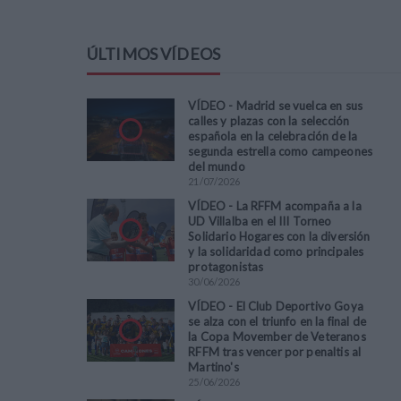
ÚLTIMOS VÍDEOS
VÍDEO - Madrid se vuelca en sus
calles y plazas con la selección
española en la celebración de la
segunda estrella como campeones
del mundo
21
/
07
/
2026
VÍDEO - La RFFM acompaña a la
UD Villalba en el III Torneo
Solidario Hogares con la diversión
y la solidaridad como principales
protagonistas
30
/
06
/
2026
VÍDEO - El Club Deportivo Goya
se alza con el triunfo en la final de
la Copa Movember de Veteranos
RFFM tras vencer por penaltis al
Martino's
25
/
06
/
2026