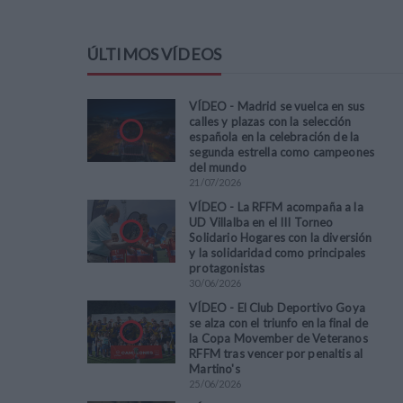
ÚLTIMOS VÍDEOS
VÍDEO - Madrid se vuelca en sus
calles y plazas con la selección
española en la celebración de la
segunda estrella como campeones
del mundo
21
/
07
/
2026
VÍDEO - La RFFM acompaña a la
UD Villalba en el III Torneo
Solidario Hogares con la diversión
y la solidaridad como principales
protagonistas
30
/
06
/
2026
VÍDEO - El Club Deportivo Goya
se alza con el triunfo en la final de
la Copa Movember de Veteranos
RFFM tras vencer por penaltis al
Martino's
25
/
06
/
2026