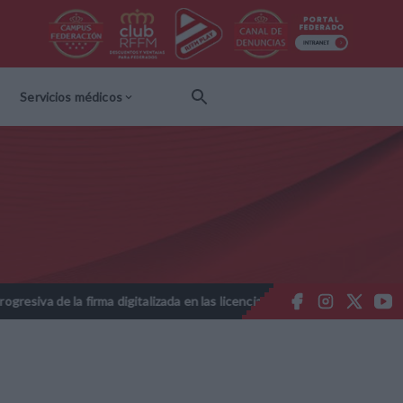
Servicios médicos
la firma digitalizada en las licencias federativas - Temporada 2026-202