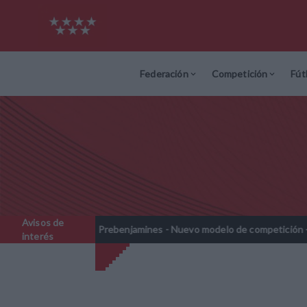
Federación
Competición
Fút
Avisos de
2028
Prebenjamines - Nuevo modelo de competición - Temporad
//
interés