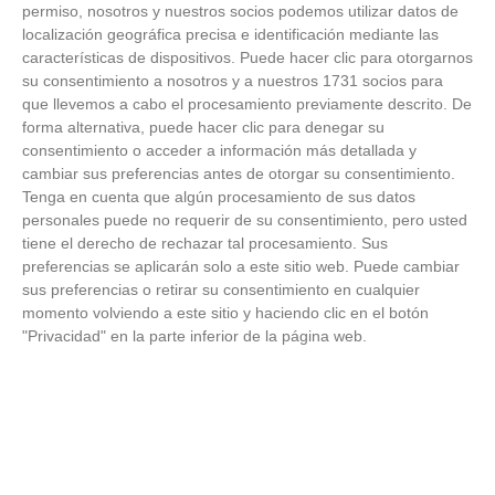
FOTOS RFFM - Entrega de Trofeos Campeones
permiso, nosotros y nuestros socios podemos utilizar datos de
de Liga de Fútbol Sala y Fútbol 11 -
localización geográfica precisa e identificación mediante las
Temporada 2025-2026 (Alcobendas - Jueves,
características de dispositivos. Puede hacer clic para otorgarnos
18 junio 2026)
su consentimiento a nosotros y a nuestros 1731 socios para
18
/
06
/
2026
que llevemos a cabo el procesamiento previamente descrito. De
FOTOS - Entrega de medallas de la Fiesta de
forma alternativa, puede hacer clic para denegar su
los Debutantes 2025-2026 (Domingo, 14 de
consentimiento o acceder a información más detallada y
junio)
cambiar sus preferencias antes de otorgar su consentimiento.
14
/
06
/
2026
Tenga en cuenta que algún procesamiento de sus datos
personales puede no requerir de su consentimiento, pero usted
FOTOS - Equipos participantes de 30 clubes en
tiene el derecho de rechazar tal procesamiento. Sus
la primera edición de la Copa Rural RFFM
preferencias se aplicarán solo a este sitio web. Puede cambiar
(Sábado, 13 junio 2026)
sus preferencias o retirar su consentimiento en cualquier
13
/
06
/
2026
momento volviendo a este sitio y haciendo clic en el botón
"Privacidad" en la parte inferior de la página web.
FOTOS (Cotorruelo) - 35º Torneo de
Campeones de Fútbol 7 | Benjamines y
Prebenjamines | Entrega trofeos campeones
de liga y finales (Domingo, 7 junio)
07
/
06
/
2026