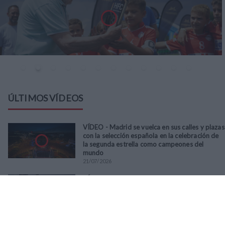
ÚLTIMOS VÍDEOS
VÍDEO - Madrid se vuelca en sus calles y plazas
con la selección española en la celebración de
la segunda estrella como campeones del
mundo
21
/
07
/
2026
VÍDEO - La RFFM acompaña a la UD Villalba en
el III Torneo Solidario Hogares con la diversión
y la solidaridad como principales
protagonistas
30
/
06
/
2026