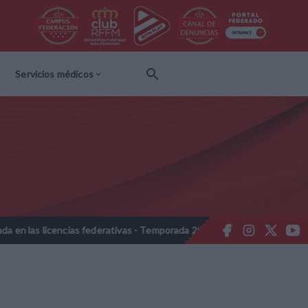
Servicios médicos
 licencias federativas - Temporada 2026-2027
Nota Informativa R
//