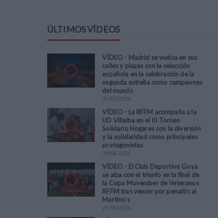
ÚLTIMOS VÍDEOS
VÍDEO - Madrid se vuelca en sus
calles y plazas con la selección
española en la celebración de la
segunda estrella como campeones
del mundo
21
/
07
/
2026
VÍDEO - La RFFM acompaña a la
UD Villalba en el III Torneo
Solidario Hogares con la diversión
Pla
y la solidaridad como principales
protagonistas
30
/
06
/
2026
Vid
VÍDEO - El Club Deportivo Goya
se alza con el triunfo en la final de
la Copa Movember de Veteranos
RFFM tras vencer por penaltis al
Martino's
25
/
06
/
2026